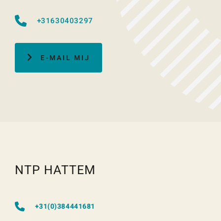
+31630403297
E-MAIL MIJ
NTP HATTEM
+31(0)384441681