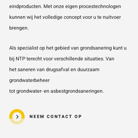
vestigingen.
Wat is 5 + 5?
*
eindproducten. Met onze eigen procestechnologen
kunnen wij het volledige concept voor u te nuitvoer
Naam
*
brengen.
VERSTUUR JE AANVRAAG
Als specialist op het gebied van
grondsanering
kunt u
E-mailadres
*
bij NTP terecht voor verschillende situaties. Van
het
saneren van drugsafval
en duurzaam
grondwaterbeheer
Telefoonnummer
tot
grondwater-
en
asbestgrondsaneringen
.
Vraag of opmerking
*
NEEM CONTACT OP