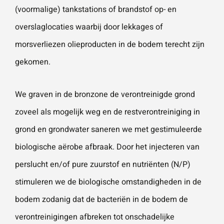
(voormalige) tankstations of brandstof op- en
Naam
*
ZOEKEN
Gebruik het
overslaglocaties waarbij door lekkages of
contactform
morsverliezen olieproducten in de bodem terecht zijn
ulier voor je
E-mailadres
*
gekomen.
vragen en
opmerkingen
We graven in de bronzone de verontreinigde grond
. Doorgaans
Telefoonnummer
reageren wij
zoveel als mogelijk weg en de restverontreiniging in
binnen 24
grond en grondwater saneren we met gestimuleerde
uur. Voor
biologische aërobe afbraak. Door het injecteren van
sneller
Vraag of opmerking
*
perslucht en/of pure zuurstof en nutriënten (N/P)
contact kun
stimuleren we de biologische omstandigheden in de
je altijd bellen
bodem zodanig dat de bacteriën in de bodem de
met één van
onze
verontreinigingen afbreken tot onschadelijke