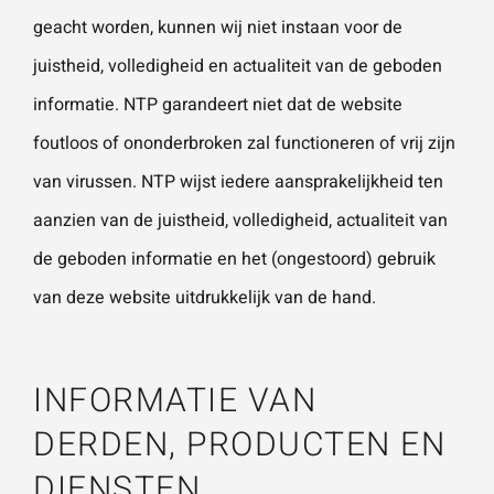
vestigingen.
Wat is 5 + 5?
*
geacht worden, kunnen wij niet instaan voor de
juistheid, volledigheid en actualiteit van de geboden
Naam
*
informatie. NTP garandeert niet dat de website
foutloos of ononderbroken zal functioneren of vrij zijn
VERSTUUR JE AANVRAAG
van virussen. NTP wijst iedere aansprakelijkheid ten
E-mailadres
*
aanzien van de juistheid, volledigheid, actualiteit van
de geboden informatie en het (ongestoord) gebruik
van deze website uitdrukkelijk van de hand.
Telefoonnummer
INFORMATIE VAN
Vraag of opmerking
*
DERDEN, PRODUCTEN EN
DIENSTEN