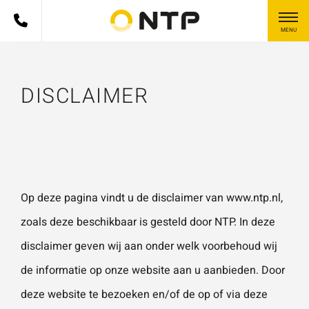
MENU
Skip to content
WAT ZOEK JE PRECIES?
DISCLAIMER
HEB JE EEN
HEB
VRAAG OF
JE
HEB JE EEN
Zoek in site
EEN
VRAAG OF
OPMERKING
Nieuws
VRA
OPMERKING?
?
AG
Gebruik het
Project
Op deze pagina vindt u de disclaimer van
www.ntp.nl
,
OF
contactformulier voor je
Gebruik het contactformulier voor je vragen en
zoals deze beschikbaar is gesteld door NTP. In deze
OP
vragen en opmerkingen.
opmerkingen. Doorgaans reageren wij binnen 24 uur.
Doorgaans reageren wij
ME
disclaimer geven wij aan onder welk voorbehoud wij
Kies je zoekterm...
binnen 24 uur. Voor sneller
Voor sneller contact kun je altijd bellen met één van
RKI
de informatie op onze website aan u aanbieden. Door
contact kun je altijd bellen
onze vestigingen.
NG?
met één van onze
deze website te bezoeken en/of de op of via deze
vestigingen.