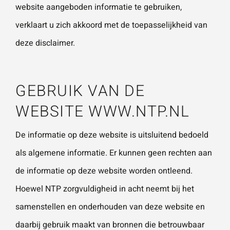
website aangeboden informatie te gebruiken,
Naam
*
ZOEKEN
Gebruik het
verklaart u zich akkoord met de toepasselijkheid van
contactform
deze disclaimer.
ulier voor je
E-mailadres
*
vragen en
opmerkingen
GEBRUIK VAN DE
. Doorgaans
WEBSITE
WWW.NTP.NL
Telefoonnummer
reageren wij
binnen 24
De informatie op deze website is uitsluitend bedoeld
uur. Voor
als algemene informatie. Er kunnen geen rechten aan
sneller
Vraag of opmerking
*
de informatie op deze website worden ontleend.
contact kun
Hoewel NTP zorgvuldigheid in acht neemt bij het
je altijd bellen
met één van
samenstellen en onderhouden van deze website en
onze
daarbij gebruik maakt van bronnen die betrouwbaar