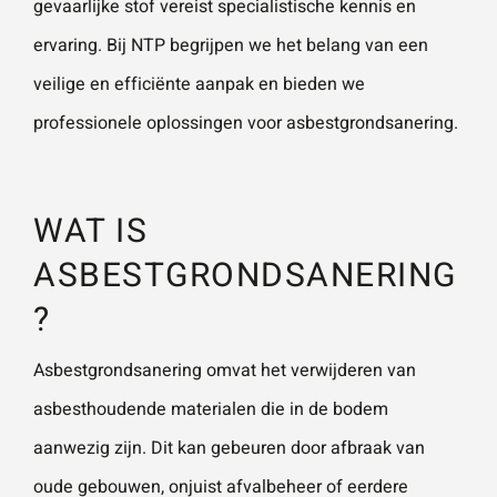
gevaarlijke stof vereist specialistische kennis en
ervaring. Bij NTP begrijpen we het belang van een
Wat is 5 + 5?
*
veilige en efficiënte aanpak en bieden we
professionele oplossingen voor asbestgrondsanering.
WAT IS
VERSTU
UR JE
ASBESTGRONDSANERING
AANVRA
AG
?
Asbestgrondsanering omvat het verwijderen van
asbesthoudende materialen die in de bodem
aanwezig zijn. Dit kan gebeuren door afbraak van
oude gebouwen, onjuist afvalbeheer of eerdere