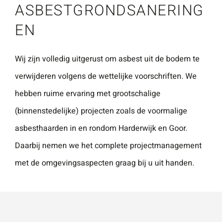
ASBESTGRONDSANERING
Naam
*
ZOEKEN
Gebruik het
EN
contactform
ulier voor je
Wij zijn volledig uitgerust om asbest uit de bodem te
E-mailadres
*
vragen en
verwijderen volgens de wettelijke voorschriften. We
opmerkingen
hebben ruime ervaring met grootschalige
. Doorgaans
Telefoonnummer
reageren wij
(binnenstedelijke) projecten zoals de voormalige
binnen 24
asbesthaarden in en rondom Harderwijk en Goor.
uur. Voor
Daarbij nemen we het complete projectmanagement
sneller
Vraag of opmerking
*
met de omgevingsaspecten graag bij u uit handen.
contact kun
je altijd bellen
met één van
onze