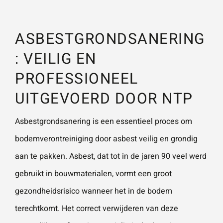
vestigingen.
Wat is 5 + 5?
*
ASBESTGRONDSANERING
Naam
*
: VEILIG EN
PROFESSIONEEL
VERSTUUR JE AANVRAAG
E-mailadres
*
UITGEVOERD DOOR NTP
Asbestgrondsanering is een essentieel proces om
Telefoonnummer
bodemverontreiniging door asbest veilig en grondig
aan te pakken. Asbest, dat tot in de jaren 90 veel werd
gebruikt in bouwmaterialen, vormt een groot
Vraag of opmerking
*
gezondheidsrisico wanneer het in de bodem
terechtkomt. Het correct verwijderen van deze