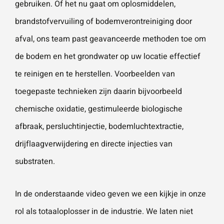
gebruiken. Of het nu gaat om oplosmiddelen,
brandstofvervuiling of bodemverontreiniging door
Wat is 5 + 5?
*
afval, ons team past geavanceerde methoden toe om
de bodem en het grondwater op uw locatie effectief
te reinigen en te herstellen. Voorbeelden van
toegepaste technieken zijn daarin bijvoorbeeld
VERSTU
chemische oxidatie,
gestimuleerde biologische
UR JE
AANVRA
afbraak
,
persluchtinjectie
,
bodemluchtextractie
,
AG
drijflaagverwijdering
en
directe injecties van
substraten
.
In de onderstaande video geven we een kijkje in onze
rol als totaaloplosser in de industrie. We laten niet