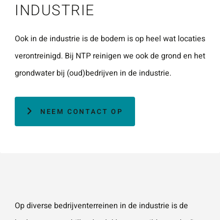
INDUSTRIE
Naam
*
ZOEKEN
Gebruik het
contactform
Ook in de industrie is de bodem is op heel wat locaties
ulier voor je
verontreinigd. Bij NTP reinigen we ook de grond en het
E-mailadres
*
vragen en
grondwater bij (oud)bedrijven in de industrie.
opmerkingen
. Doorgaans
Telefoonnummer
reageren wij
NEEM CONTACT OP
binnen 24
uur. Voor
sneller
Vraag of opmerking
*
contact kun
je altijd bellen
met één van
Op diverse bedrijventerreinen in de industrie is de
onze