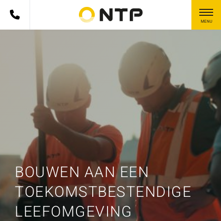
MENU
Skip to content
WAT ZOEK JE PRECIES?
HEB JE EEN
HEB
VRAAG OF
JE
HEB JE EEN
Zoek in site
EEN
VRAAG OF
OPMERKING
Nieuws
VRA
OPMERKING?
?
AG
Gebruik het
Project
OF
contactformulier voor je
Gebruik het contactformulier voor je vragen en
OP
vragen en opmerkingen.
BOUWEN AAN EEN
opmerkingen. Doorgaans reageren wij binnen 24 uur.
Doorgaans reageren wij
ME
Kies je zoekterm...
binnen 24 uur. Voor sneller
Voor sneller contact kun je altijd bellen met één van
TOEKOMSTBESTENDIGE
RKI
contact kun je altijd bellen
onze vestigingen.
NG?
LEEFOMGEVING
met één van onze
vestigingen.