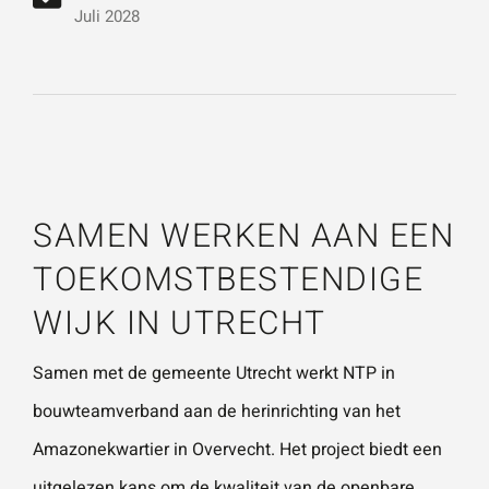
vestigingen.
Wat is 5 + 5?
*
Juli 2028
Naam
*
VERSTUUR JE AANVRAAG
E-mailadres
*
SAMEN WERKEN AAN EEN
TOEKOMSTBESTENDIGE
Telefoonnummer
WIJK IN UTRECHT
Samen met de
gemeente Utrecht
werkt NTP in
Vraag of opmerking
*
bouwteamverband aan de herinrichting van het
Amazonekwartier in Overvecht. Het project biedt een
uitgelezen kans om de kwaliteit van de openbare