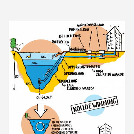
Wat is 5 + 5?
*
VERSTU
UR JE
AANVRA
AG