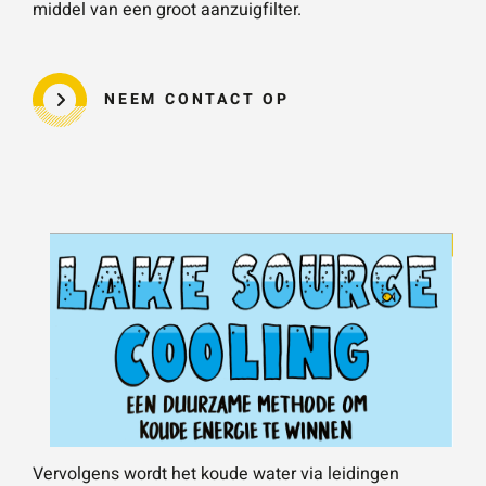
middel van een groot aanzuigfilter.
Naam
*
ZOEKEN
Gebruik het
contactform
NEEM CONTACT OP
ulier voor je
E-mailadres
*
vragen en
opmerkingen
. Doorgaans
Telefoonnummer
reageren wij
binnen 24
uur. Voor
sneller
Vraag of opmerking
*
contact kun
je altijd bellen
met één van
onze
Vervolgens wordt het koude water via leidingen