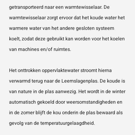
vestigingen.
Wat is 5 + 5?
*
getransporteerd naar een warmtewisselaar. De
warmtewisselaar zorgt ervoor dat het koude water het
Naam
*
warmere water van het andere gesloten systeem
koelt, zodat deze gebruikt kan worden voor het koelen
VERSTUUR JE AANVRAAG
van machines en/of ruimtes.
E-mailadres
*
Het onttrokken oppervlaktewater stroomt hierna
verwarmd terug naar de Leemslagenplas. De koude is
Telefoonnummer
van nature in de plas aanwezig. Het wordt in de winter
automatisch gekoeld door weersomstandigheden en
Vraag of opmerking
*
in de zomer blijft de kou onderin de plas bewaard als
gevolg van de temperatuurgelaagdheid.