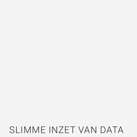
alleen beschikbaar is, maar ook daadwerkelijk wordt
benut. Dit maakt het mogelijk om onderhoud beter te
plannen, budgetten gerichter in te zetten en
prioriteiten te stellen op basis van risico en prestatie.
Hiermee ontstaat grip op zowel de huidige staat van
het areaal als de toekomstige opgaven.
SLIMME INZET VAN DATA