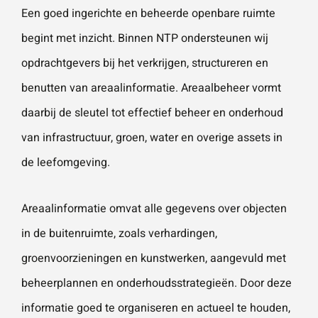
Een goed ingerichte en beheerde openbare ruimte
Naam
*
ZOEKEN
Gebruik het
begint met inzicht. Binnen NTP ondersteunen wij
contactform
opdrachtgevers bij het verkrijgen, structureren en
ulier voor je
E-mailadres
*
benutten van areaalinformatie. Areaalbeheer vormt
vragen en
daarbij de sleutel tot effectief beheer en onderhoud
opmerkingen
. Doorgaans
van infrastructuur, groen, water en overige assets in
Telefoonnummer
reageren wij
de leefomgeving.
binnen 24
uur. Voor
Areaalinformatie omvat alle gegevens over objecten
sneller
Vraag of opmerking
*
in de buitenruimte, zoals verhardingen,
contact kun
groenvoorzieningen en kunstwerken, aangevuld met
je altijd bellen
beheerplannen en onderhoudsstrategieën. Door deze
met één van
onze
informatie goed te organiseren en actueel te houden,