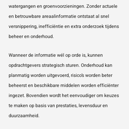
watergangen
en groenvoorzieningen. Zonder actuele
en betrouwbare areaalinformatie ontstaat al snel
Wat is 5 + 5?
*
versnippering, inefficiëntie en extra onderzoek tijdens
beheer en onderhoud.
Wanneer de informatie wél op orde is, kunnen
VERSTU
opdrachtgevers strategisch sturen. Onderhoud kan
UR JE
AANVRA
AG
planmatig worden uitgevoerd, risico’s worden beter
beheerst en beschikbare middelen worden efficiënter
ingezet. Bovendien wordt het eenvoudiger om keuzes
te maken op basis van prestaties, levensduur en
duurzaamheid.