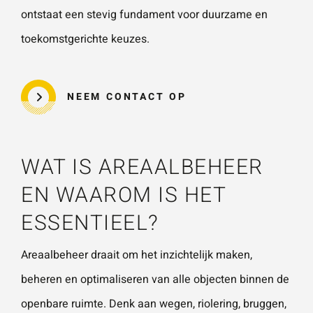
vestigingen.
Wat is 5 + 5?
*
ontstaat een stevig fundament voor duurzame en
toekomstgerichte keuzes.
Naam
*
NEEM CONTACT OP
VERSTUUR JE AANVRAAG
E-mailadres
*
WAT IS AREAALBEHEER
EN WAAROM IS HET
Telefoonnummer
ESSENTIEEL?
Areaalbeheer draait om het inzichtelijk maken,
Vraag of opmerking
*
beheren en optimaliseren van alle objecten binnen de
openbare ruimte. Denk aan
wegen
, riolering, bruggen,