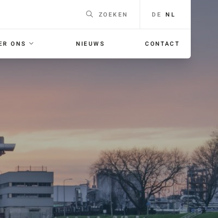
DE
NL
ZOEKEN
ER ONS
NIEUWS
CONTACT
EEN
Naam
*
F
ING
E-mailadres
*
 voor je
orgaans
Telefoonnummer
Voor
bellen met