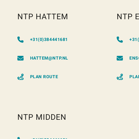
NTP HATTEM
NTP 
+31(0)384441681
+31
HATTEM@NTP.NL
ENS
PLAN ROUTE
PLA
NTP MIDDEN