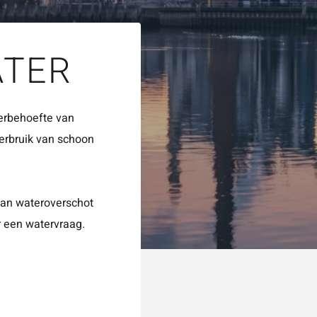
KEN
Vraag of opmerking
*
ATER
erbehoefte van
Wat is 5 + 5?
*
erbruik van schoon
van wateroverschot
r een watervraag.
VERSTUUR JE AA