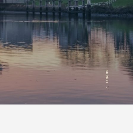
Vraag of opmerking
*
Wat is 5 + 5?
*
SCROLL
VERSTUUR JE
AANVRAAG
NVRAAG