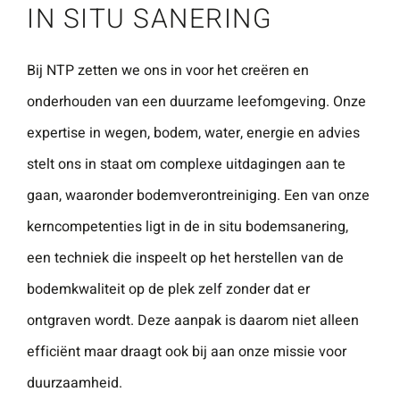
IN SITU SANERING
Naam
*
ZOEKEN
Gebruik het
contactform
Bij NTP zetten we ons in voor het creëren en
ulier voor je
onderhouden van een duurzame leefomgeving. Onze
E-mailadres
*
vragen en
expertise in wegen, bodem, water, energie en advies
opmerkingen
stelt ons in staat om complexe uitdagingen aan te
. Doorgaans
Telefoonnummer
gaan, waaronder bodemverontreiniging. Een van onze
reageren wij
binnen 24
kerncompetenties ligt in de in situ bodemsanering,
uur. Voor
een techniek die inspeelt op het herstellen van de
sneller
Vraag of opmerking
*
bodemkwaliteit op de plek zelf zonder dat er
contact kun
ontgraven wordt. Deze aanpak is daarom niet alleen
je altijd bellen
efficiënt maar draagt ook bij aan onze missie voor
met één van
duurzaamheid.
onze