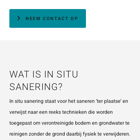
vestigingen.
Wat is 5 + 5?
*
NEEM CONTACT OP
Naam
*
VERSTUUR JE AANVRAAG
E-mailadres
*
WAT IS IN SITU
SANERING?
Telefoonnummer
In situ sanering staat voor het saneren ‘ter plaatse’ en
verwijst naar een reeks technieken die worden
Vraag of opmerking
*
toegepast om
verontreinigde bodem
en
grondwater
te
reinigen zonder de grond daarbij fysiek te verwijderen.