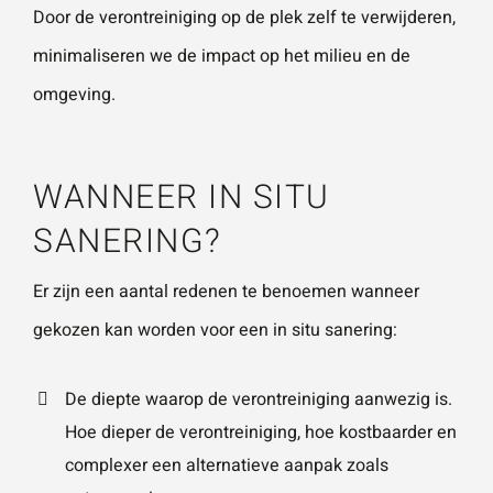
Door de verontreiniging op de plek zelf te verwijderen,
minimaliseren we de impact op het milieu en de
Wat is 5 + 5?
*
omgeving.
WANNEER IN SITU
SANERING?
VERSTU
UR JE
AANVRA
AG
Er zijn een aantal redenen te benoemen wanneer
gekozen kan worden voor een in situ sanering:
De diepte waarop de verontreiniging aanwezig is.
Hoe dieper de verontreiniging, hoe kostbaarder en
complexer een alternatieve aanpak zoals