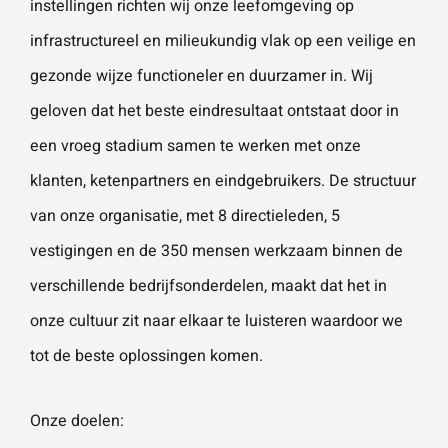
instellingen richten wij onze leefomgeving op
vestigingen.
Wat is 5 + 5?
*
infrastructureel en milieukundig vlak op een veilige en
gezonde wijze functioneler en duurzamer in. Wij
Naam
*
geloven dat het beste eindresultaat ontstaat door in
een vroeg stadium samen te werken met onze
VERSTUUR JE AANVRAAG
E-mailadres
*
klanten, ketenpartners en eindgebruikers. De structuur
van onze organisatie, met 8 directieleden, 5
vestigingen en de 350 mensen werkzaam binnen de
Telefoonnummer
verschillende bedrijfsonderdelen, maakt dat het in
onze cultuur zit naar elkaar te luisteren waardoor we
tot de beste oplossingen komen.
Vraag of opmerking
*
Onze doelen: