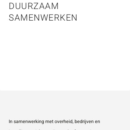
DUURZAAM
Naam
*
ZOEKEN
Gebruik het
SAMENWERKEN
contactform
ulier voor je
E-mailadres
*
vragen en
opmerkingen
. Doorgaans
Telefoonnummer
reageren wij
binnen 24
uur. Voor
sneller
Vraag of opmerking
*
contact kun
je altijd bellen
met één van
In samenwerking met overheid, bedrijven en
onze