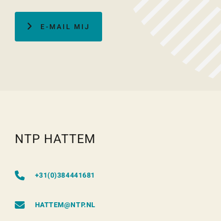
E-MAIL MIJ
NTP HATTEM
+31(0)384441681
HATTEM@NTP.NL