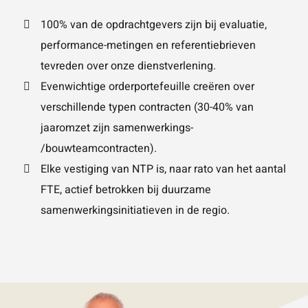
100% van de opdrachtgevers zijn bij evaluatie,
performance-metingen en referentiebrieven
Wat is 5 + 5?
*
tevreden over onze dienstverlening.
Evenwichtige orderportefeuille creëren over
verschillende typen contracten (30-40% van
jaaromzet zijn samenwerkings-
/bouwteamcontracten).
VERSTU
UR JE
AANVRA
Elke vestiging van NTP is, naar rato van het aantal
AG
FTE, actief betrokken bij duurzame
samenwerkingsinitiatieven in de regio.