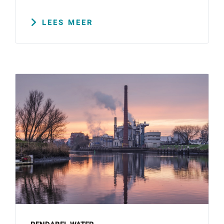
vestigingen.
Wat is 5 + 5?
*
LEES MEER
Naam
*
VERSTUUR JE AANVRAAG
E-mailadres
*
Telefoonnummer
Vraag of opmerking
*