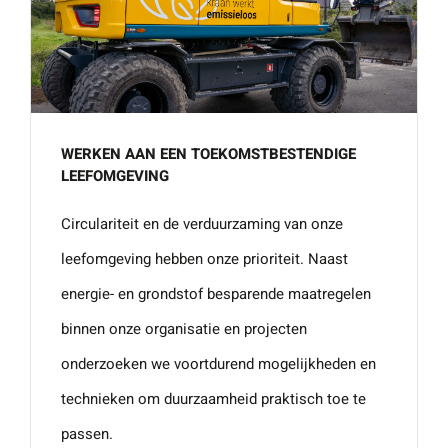
Naam
*
ZOEKEN
Gebruik het
contactform
ulier voor je
E-mailadres
*
vragen en
WERKEN AAN EEN TOEKOMSTBESTENDIGE
opmerkingen
LEEFOMGEVING
. Doorgaans
Telefoonnummer
reageren wij
Circulariteit en de verduurzaming van onze
binnen 24
leefomgeving hebben onze prioriteit. Naast
uur. Voor
energie- en grondstof besparende maatregelen
sneller
Vraag of opmerking
*
binnen onze organisatie en projecten
contact kun
onderzoeken we voortdurend mogelijkheden en
je altijd bellen
technieken om duurzaamheid praktisch toe te
met één van
onze
passen.