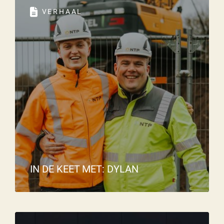
vestigingen.
Wat is 5 + 5?
*
VERHAAL
Naam
*
VERSTUUR JE AANVRAAG
E-mailadres
*
Telefoonnummer
IN DE KEET MET: DYLAN
Vraag of opmerking
*