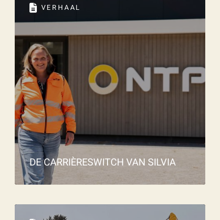
VERHAAL
Wat is 5 + 5?
*
VERSTU
UR JE
AANVRA
AG
DE CARRIÈRESWITCH VAN SILVIA