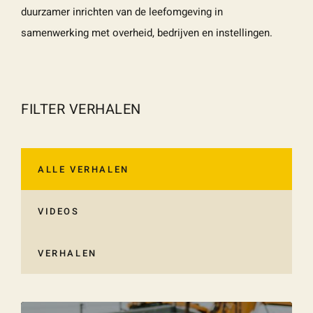
duurzamer inrichten van de leefomgeving in
Naam
*
ZOEKEN
Gebruik het
samenwerking met overheid, bedrijven en instellingen.
contactform
ulier voor je
E-mailadres
*
vragen en
FILTER VERHALEN
opmerkingen
. Doorgaans
Telefoonnummer
reageren wij
ALLE VERHALEN
binnen 24
uur. Voor
VIDEOS
sneller
Vraag of opmerking
*
contact kun
VERHALEN
je altijd bellen
met één van
onze