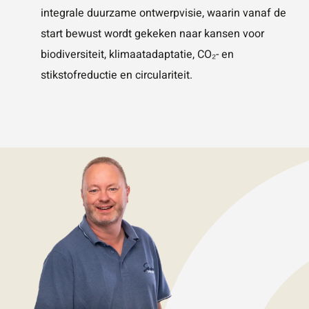
vestigingen.
Wat is 5 + 5?
*
integrale duurzame ontwerpvisie, waarin vanaf de
start bewust wordt gekeken naar kansen voor
biodiversiteit, klimaatadaptatie, CO₂- en
Naam
*
stikstofreductie en circulariteit.
VERSTUUR JE AANVRAAG
E-mailadres
*
Telefoonnummer
Vraag of opmerking
*