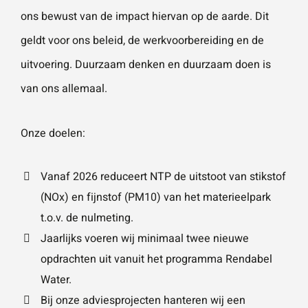
ons bewust van de impact hiervan op de aarde. Dit
Naam
*
ZOEKEN
Gebruik het
geldt voor ons beleid, de werkvoorbereiding en de
contactform
uitvoering. Duurzaam denken en duurzaam doen is
ulier voor je
E-mailadres
*
van ons allemaal.
vragen en
opmerkingen
. Doorgaans
Onze doelen:
Telefoonnummer
reageren wij
binnen 24
Vanaf 2026 reduceert NTP de uitstoot van stikstof
uur. Voor
(NOx) en fijnstof (PM10) van het materieelpark
sneller
t.o.v. de nulmeting.
Vraag of opmerking
*
contact kun
Jaarlijks voeren wij minimaal twee nieuwe
je altijd bellen
opdrachten uit vanuit het programma
Rendabel
met één van
Water
.
onze
Bij onze adviesprojecten hanteren wij een