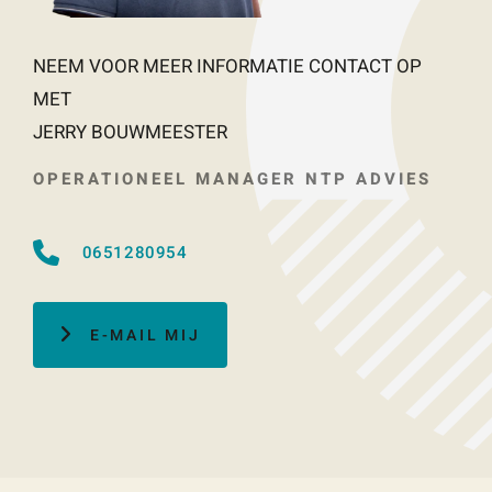
NEEM VOOR MEER INFORMATIE CONTACT OP
Wat is 5 + 5?
*
MET
JERRY BOUWMEESTER
OPERATIONEEL MANAGER NTP ADVIES
VERSTU
UR JE
0651280954
AANVRA
AG
E-MAIL MIJ