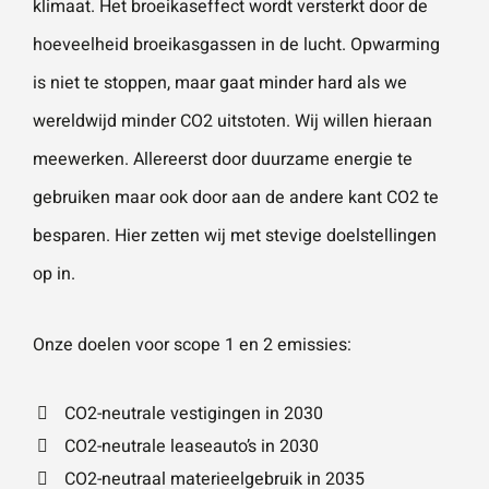
klimaat. Het broeikaseffect wordt versterkt door de
vestigingen.
Wat is 5 + 5?
*
hoeveelheid broeikasgassen in de lucht. Opwarming
is niet te stoppen, maar gaat minder hard als we
Naam
*
wereldwijd minder CO2 uitstoten. Wij willen hieraan
meewerken. Allereerst door duurzame energie te
VERSTUUR JE AANVRAAG
E-mailadres
*
gebruiken maar ook door aan de andere kant CO2 te
besparen. Hier zetten wij met stevige doelstellingen
op in.
Telefoonnummer
Onze doelen voor scope 1 en 2 emissies:
Vraag of opmerking
*
CO2-neutrale vestigingen in 2030
CO2-neutrale leaseauto’s in 2030
CO2-neutraal materieelgebruik in 2035