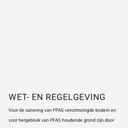
methoden zoals actieve koolfiltratie, ionenwisseling
en membraantechnologieën zijn nodig om deze
hardnekkige chemicaliën te verwijderen. Dergelijke
technologieën kunnen PFAS tot op bepaalde hoogte
uit het water filteren.
WET- EN REGELGEVING
Voor de sanering van PFAS verontreinigde bodem en
voor hergebruik van PFAS houdende grond zijn door