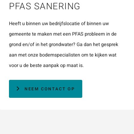
PFAS SANERING
Naam
*
ZOEKEN
Gebruik het
contactform
Heeft u binnen uw bedrijfslocatie of binnen uw
ulier voor je
gemeente te maken met een PFAS probleem in de
E-mailadres
*
vragen en
grond en/of in het grondwater? Ga dan het gesprek
opmerkingen
aan met onze bodemspecialisten om te kijken wat
. Doorgaans
Telefoonnummer
voor u de beste aanpak op maat is.
reageren wij
binnen 24
uur. Voor
NEEM CONTACT OP
sneller
Vraag of opmerking
*
contact kun
je altijd bellen
met één van
onze