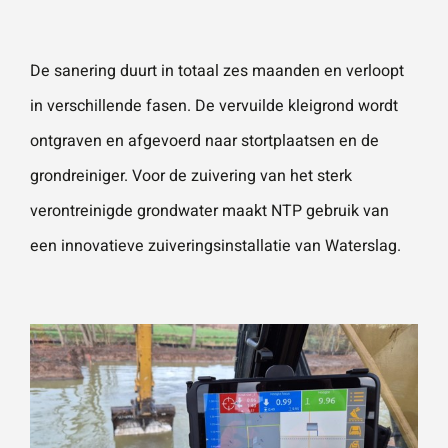
Wat is 5 + 5?
*
De sanering duurt in totaal zes maanden en verloopt
in verschillende fasen. De vervuilde kleigrond wordt
ontgraven en afgevoerd naar stortplaatsen en de
grondreiniger. Voor de zuivering van het sterk
verontreinigde grondwater maakt NTP gebruik van
VERSTU
UR JE
AANVRA
een innovatieve zuiveringsinstallatie van Waterslag.
AG