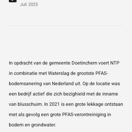
vestigingen.
Wat is 5 + 5?
*
Juli 2025
Naam
*
VERSTUUR JE AANVRAAG
E-mailadres
*
In opdracht van de
gemeente Doetinchem
voert NTP
in combinatie met
Waterslag
de grootste
PFAS-
Telefoonnummer
bodemsanering
van Nederland uit. Op de locatie was
een bedrijf actief die zich bezighield met de inname
van blusschuim. In 2021 is een grote lekkage ontstaan
Vraag of opmerking
*
met als gevolg een grote PFAS-verontreiniging in
bodem en grondwater.