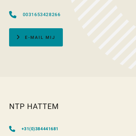
0031653428266
E-MAIL MIJ
NTP HATTEM
+31(0)384441681