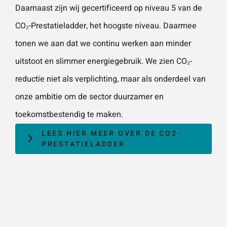
Daarnaast zijn wij gecertificeerd op niveau 5 van de
CO₂-Prestatieladder, het hoogste niveau. Daarmee
Wat is 5 + 5?
*
tonen we aan dat we continu werken aan minder
uitstoot en slimmer energiegebruik. We zien CO₂-
reductie niet als verplichting, maar als onderdeel van
onze ambitie om de sector duurzamer en
VERSTU
toekomstbestendig te maken.
UR JE
AANVRA
AG
LEES HIER MEER OVER DE CO2-
PRESTATIELADDER