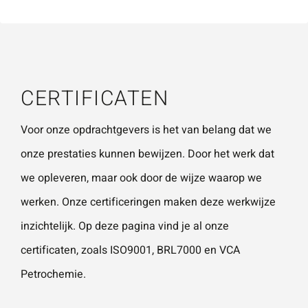
vestigingen.
Wat is 5 + 5?
*
Naam
*
CERTIFICATEN
VERSTUUR JE AANVRAAG
E-mailadres
*
Voor onze opdrachtgevers is het van belang dat we
onze prestaties kunnen bewijzen. Door het werk dat
we opleveren, maar ook door de wijze waarop we
Telefoonnummer
werken. Onze certificeringen maken deze werkwijze
inzichtelijk. Op deze pagina vind je al onze
certificaten, zoals
ISO9001
,
BRL7000
en VCA
Vraag of opmerking
*
Petrochemie.