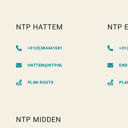
NTP HATTEM
NTP 
+31(0)384441681
+31
HATTEM@NTP.NL
ENS
PLAN ROUTE
PLA
NTP MIDDEN