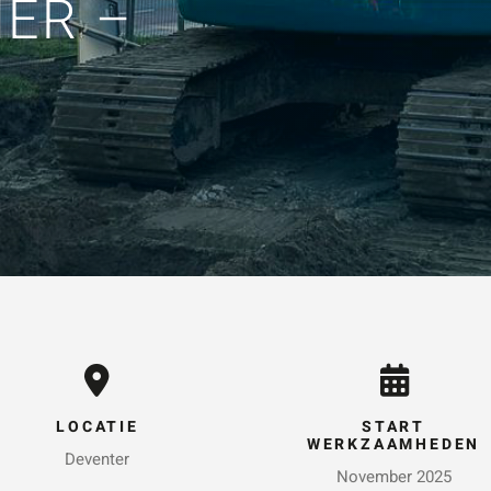
ER –
KEN
Vraag of opmerking
*
Wat is 5 + 5?
*
VERSTUUR JE AA
LOCATIE
START
WERKZAAMHEDEN
Deventer
November 2025