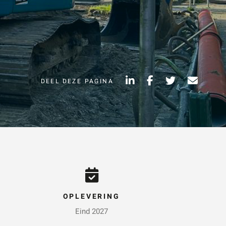
Vraag of opmerking
*
DEEL DEZE PAGINA
Wat is 5 + 5?
*
VERSTUUR JE
AANVRAAG
NVRAAG
OPLEVERING
Eind 2027