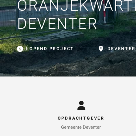
ORANJEKWARTI
ZOE
DEVENTER
LOPEND PROJECT
DEVENTER
OPDRACHTGEVER
Gemeente Deventer