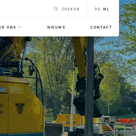
DE
NL
ZOEKEN
ER ONS
NIEUWS
CONTACT
EEN
Naam
*
F
ING
E-mailadres
*
 voor je
orgaans
Telefoonnummer
Voor
bellen met