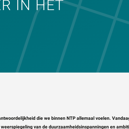
 IN HET
KEN
Vraag of opmerking
*
Wat is 5 + 5?
*
VERSTUUR JE AA
ntwoordelijkheid die we binnen NTP allemaal voelen. Vandaag
 weerspiegeling van de duurzaamheidsinspanningen en ambities