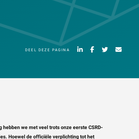
Vraag of opmerking
*
DEEL DEZE PAGINA
Wat is 5 + 5?
*
VERSTUUR JE
AANVRAAG
NVRAAG
 hebben we met veel trots onze eerste CSRD-
. Hoewel de officiële verplichting tot het