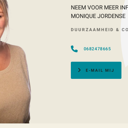
NEEM VOOR MEER IN
MONIQUE JORDENSE
DUURZAAMHEID & C
0682478665
E-MAIL MIJ