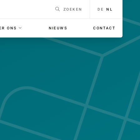
DE
NL
ZOEKEN
ER ONS
NIEUWS
CONTACT
EEN
Naam
*
F
ING
E-mailadres
*
 voor je
orgaans
Telefoonnummer
Voor
bellen met