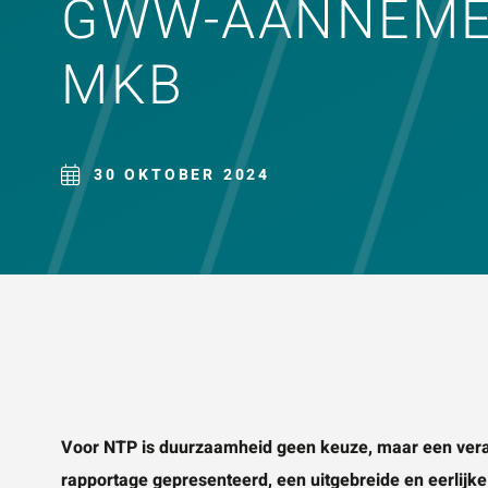
GWW-AANNEMER
ZOE
MKB
30 OKTOBER 2024
Voor NTP is duurzaamheid geen keuze, maar een vera
rapportage gepresenteerd, een uitgebreide en eerlijke