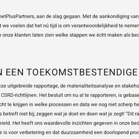
netPlusPartners, aan de slag gegaan. Met de aankondiging van
 we voelen dat het nú tijd is om verantwoordelijkheid te neme
n onze klanten laten zien welke stappen we écht maken als bedr
 EEN TOEKOMSTBESTENDIGE
eze uitgebreide rapportage, de materialiteitsanalyse en stakehol
SRD-richtlijnen. Het besluit om nu al te rapporteren, is geba
ht te krijgen in welke processen en data we nog niet scherp 
betreft niet bij; zeggen wat je doet en doen wat je zegt! “Dit r
ereld. Het heeft ons waardevolle inzichten gegeven in onze be
imte is voor verbetering en dat duurzaamheid een doorlopend p