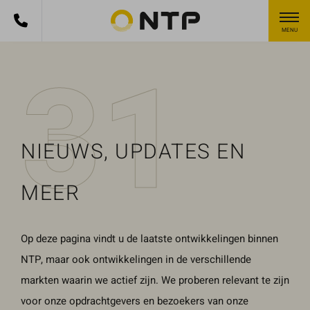
MENU
Skip to content
31
WAT ZOEK JE PRECIES?
HEB JE EEN
HEB
VRAAG OF
JE
HEB JE EEN
Zoek in site
EEN
NIEUWS, UPDATES EN
VRAAG OF
OPMERKING
Nieuws
VRA
OPMERKING?
?
AG
MEER
Gebruik het
Project
OF
contactformulier voor je
Gebruik het contactformulier voor je vragen en
OP
vragen en opmerkingen.
Op deze pagina vindt u de laatste ontwikkelingen binnen
opmerkingen. Doorgaans reageren wij binnen 24 uur.
Doorgaans reageren wij
ME
Kies je zoekterm...
binnen 24 uur. Voor sneller
NTP, maar ook ontwikkelingen in de verschillende
Voor sneller contact kun je altijd bellen met één van
RKI
contact kun je altijd bellen
markten waarin we actief zijn. We proberen relevant te zijn
onze vestigingen.
NG?
met één van onze
voor onze opdrachtgevers en bezoekers van onze
vestigingen.