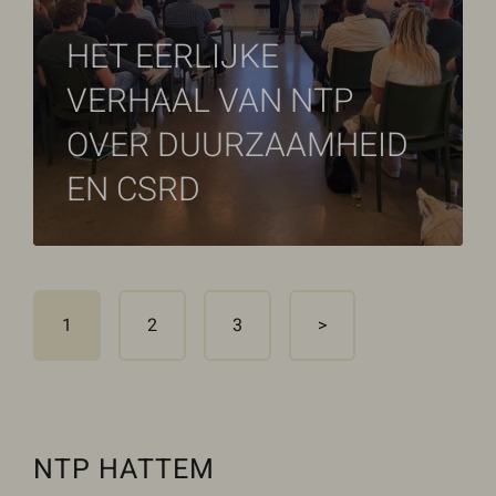
HET EERLIJKE
VERHAAL VAN NTP
OVER DUURZAAMHEID
EN CSRD
1
2
3
>
NTP HATTEM