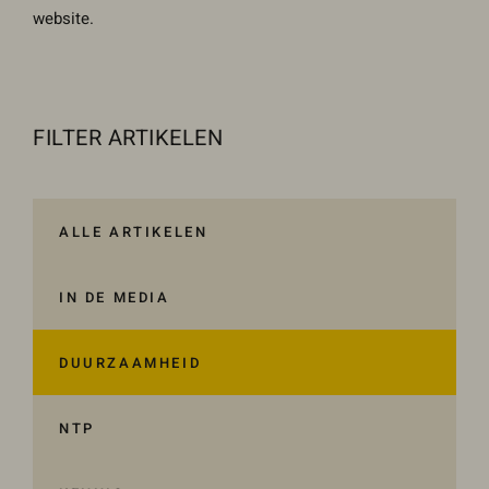
website.
ZOEKEN
Gebruik het
Naam
*
contactform
ulier voor je
FILTER ARTIKELEN
vragen en
E-mailadres
*
opmerkingen
. Doorgaans
ALLE ARTIKELEN
reageren wij
Telefoonnummer
binnen 24
IN DE MEDIA
uur. Voor
sneller
Vraag of opmerking
*
DUURZAAMHEID
contact kun
je altijd bellen
NTP
met één van
onze