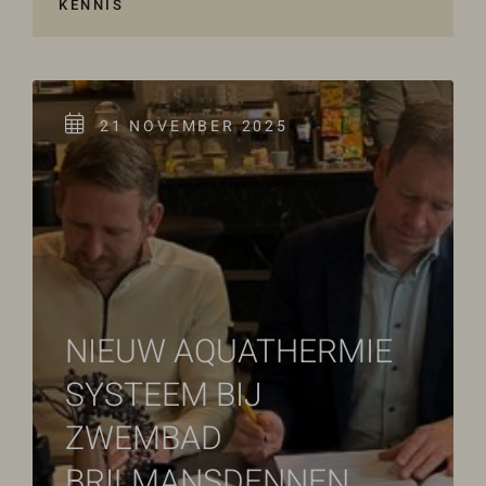
KENNIS
vestigingen.
Wat is 5 + 5?
*
Naam
*
21 NOVEMBER 2025
VERSTUUR JE AANVRAAG
E-mailadres
*
Telefoonnumme
r
NIEUW AQUATHERMIE
SYSTEEM BIJ
Vraag of
opmerking
*
ZWEMBAD
BRILMANSDENNEN