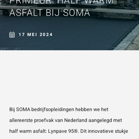
PRIMEUR: HALF WARM
Naam
*
ASFALT BIJ SOMA
ZOEKEN
Gebruik het
contactform
ulier voor je
17 MEI 2024
E-mailadres
*
vragen en
opmerkingen
. Doorgaans
Telefoonnummer
reageren wij
binnen 24
uur. Voor
sneller
Vraag of opmerking
*
contact kun
Bij
SOMA bedrijfsopleidingen
hebben we het
je altijd bellen
allereerste proefvak van Nederland aangelegd met
met één van
half warm asfalt: Lynpave 95®. Dit innovatieve stukje
onze