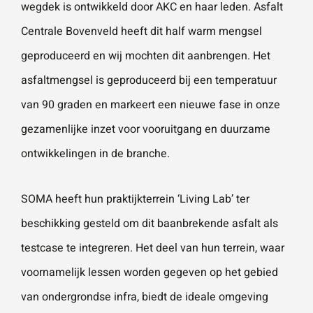
wegdek is ontwikkeld door AKC en haar leden. Asfalt
vestigingen.
Wat is 5 + 5?
*
Centrale Bovenveld heeft dit half warm mengsel
geproduceerd en wij mochten dit aanbrengen. Het
Naam
*
asfaltmengsel is geproduceerd bij een temperatuur
VERSTUUR JE AANVRAAG
van 90 graden en markeert een nieuwe fase in onze
E-mailadres
*
gezamenlijke inzet voor vooruitgang en duurzame
ontwikkelingen in de branche.
Telefoonnummer
SOMA heeft hun praktijkterrein ‘Living Lab’ ter
beschikking gesteld om dit baanbrekende asfalt als
testcase te integreren. Het deel van hun terrein, waar
Vraag of opmerking
*
voornamelijk lessen worden gegeven op het gebied
van ondergrondse infra, biedt de ideale omgeving