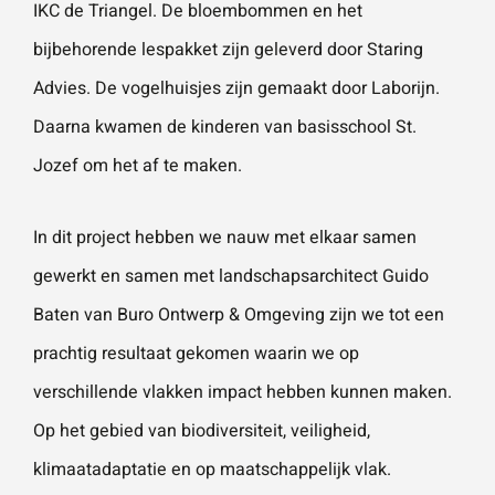
IKC de Triangel. De bloembommen en het
vestigingen.
Wat is 5 + 5?
*
bijbehorende lespakket zijn geleverd door Staring
Advies. De vogelhuisjes zijn gemaakt door Laborijn.
Naam
*
Daarna kwamen de kinderen van basisschool St.
VERSTUUR JE AANVRAAG
Jozef om het af te maken.
E-mailadres
*
In dit project hebben we nauw met elkaar samen
gewerkt en samen met landschapsarchitect Guido
Telefoonnummer
Baten van Buro Ontwerp & Omgeving zijn we tot een
prachtig resultaat gekomen waarin we op
verschillende vlakken impact hebben kunnen maken.
Vraag of opmerking
*
Op het gebied van biodiversiteit, veiligheid,
klimaatadaptatie en op maatschappelijk vlak.