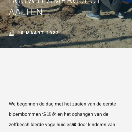
BOUWTEAMPROJECT
Naam
*
AALTEN
ZOEKEN
Gebruik het
contactform
ulier voor je
10 MAART 2022
E-mailadres
*
vragen en
opmerkingen
. Doorgaans
Telefoonnummer
reageren wij
binnen 24
uur. Voor
sneller
Vraag of opmerking
*
contact kun
We begonnen de dag met het zaaien van de eerste
je altijd bellen
bloembommen 🌸🌺🌼 en het ophangen van de
met één van
zelfbeschilderde vogelhuisjes🕊️ door kinderen van
onze