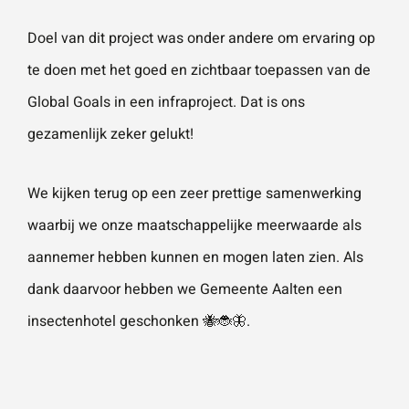
Doel van dit project was onder andere om ervaring op
Wat is 5 + 5?
*
te doen met het goed en zichtbaar toepassen van de
Global Goals in een infraproject. Dat is ons
gezamenlijk zeker gelukt!
We kijken terug op een zeer prettige samenwerking
VERSTU
UR JE
AANVRA
waarbij we onze maatschappelijke meerwaarde als
AG
aannemer hebben kunnen en mogen laten zien. Als
dank daarvoor hebben we Gemeente Aalten een
insectenhotel geschonken 🐝🐞🦋.