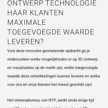
ONTWERP TECHNOLOGIE
vestigingen.
Wat is 5 + 5?
*
HAAR KLANTEN
Naam
*
MAXIMALE
TOEGEVOEGDE WAARDE
VERSTUUR JE AANVRAAG
LEVEREN?
E-mailadres
*
Voor deze innovatie gerelateerde opdracht ga je
onderzoeken welke mogelijkheden er op 3D ontwerp
Telefoonnummer
en visualisaties op de markt zijn, welke toegevoegde
waarde deze ontwikkelingen kunnen leveren en welke
voor ons en onze klanten het meest geschikt zijn!
Vraag of opmerking
*
Het ontwerpbureau van NTP, werkt sinds enige tijd