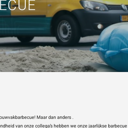
ECUE
KEN
Vraag of opmerking
*
Wat is 5 + 5?
*
VERSTUUR JE AA
ouwvakbarbecue
! Maar dan anders .
dheid van onze collega’s hebben we onze jaarlijkse barbecue d