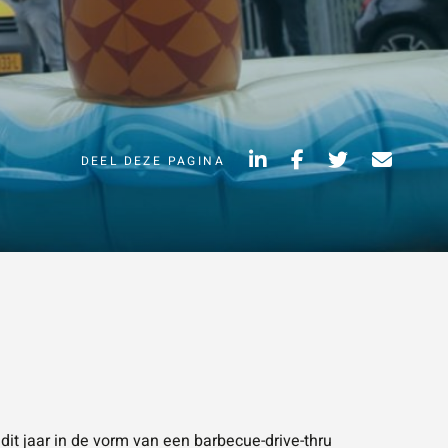
Vraag of opmerking
*
DEEL DEZE PAGINA
Wat is 5 + 5?
*
VERSTUUR JE
AANVRAAG
NVRAAG
it jaar in de vorm van een barbecue-drive-thru