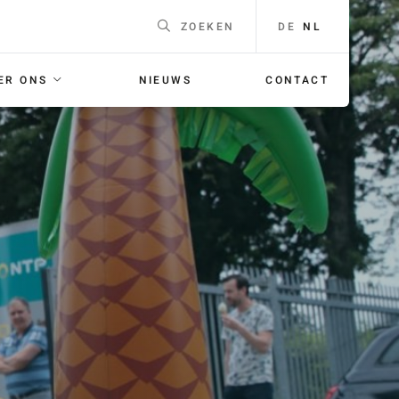
DE
NL
ZOEKEN
ER ONS
NIEUWS
CONTACT
EEN
Naam
*
F
ING
E-mailadres
*
 voor je
orgaans
Telefoonnummer
Voor
bellen met