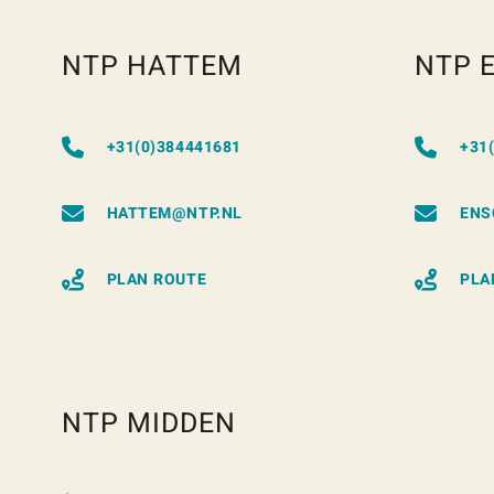
NTP HATTEM
NTP 
+31(0)384441681
+31
HATTEM@NTP.NL
ENS
PLAN ROUTE
PLA
NTP MIDDEN