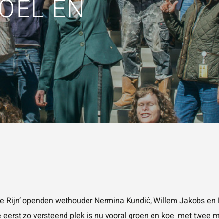
KOEL EN
KEN
Vraag of opmerking
*
Wat is 5 + 5?
*
VERSTUUR JE AA
 de Rijn’ openden wethouder Nermina Kundić, Willem Jakobs en 
e eerst zo versteend plek is nu vooral groen en koel met twee