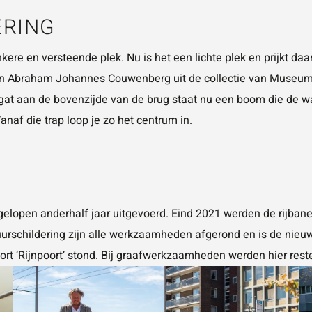
ERING
re en versteende plek. Nu is het een lichte plek en prijkt daar
’ van Abraham Johannes Couwenberg uit de collectie van Museu
at aan de bovenzijde van de brug staat nu een boom die de wac
naf die trap loop je zo het centrum in.
elopen anderhalf jaar uitgevoerd. Eind 2021 werden de rijban
urschildering zijn alle werkzaamheden afgerond en is de nieuwe
ort ‘Rijnpoort’ stond. Bij graafwerkzaamheden werden hier re