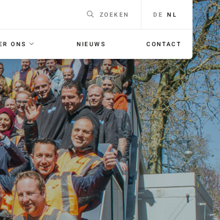
DE
NL
ZOEKEN
ER ONS
NIEUWS
CONTACT
EEN
Naam
*
F
ING
E-mailadres
*
 voor je
orgaans
Telefoonnummer
Voor
bellen met