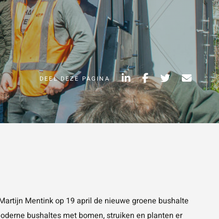
Vraag of opmerking
*
DEEL DEZE PAGINA
Wat is 5 + 5?
*
VERSTUUR JE
AANVRAAG
NVRAAG
Martijn Mentink op 19 april de nieuwe groene bushalte
 moderne bushaltes met bomen, struiken en planten er