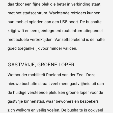
daardoor een fijne plek die beter in verbinding staat
met het stadscentrum. Wachtende reizigers kunnen
Wat is 5 + 5?
*
hun mobiel opladen aan een USB-poort. De bushalte
krijgt wifi en een geïntegreerd routeinformatiepaneel
met actuele vertrektijden. Vanzelfsprekend is de halte
goed toegankelijk voor minder validen.
VERSTU
UR JE
AANVRA
GASTVRIJE, GROENE LOPER
AG
Wethouder mobiliteit Roeland van der Zee: ‘Deze
nieuwe bushalte straalt veel meer gastvrijheid uit dan
de huidige versteende plek. Een groene loper voor de
gastvrije binnenstad, waar bewoners en bezoekers
zich welkom en veilig voelen. De bushalte is ook veel