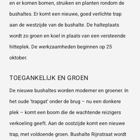
en er komen bomen, struiken en planten rondom de
vestigingen.
Wat is 5 + 5?
*
bushaltes. Er komt een nieuwe, goed verlichte trap
aan de westzijde van de bushalte. De halteplaats
Naam
*
wordt zo groen en koel in plaats van een versteende
VERSTUUR JE AANVRAAG
hitteplek. De werkzaamheden beginnen op 25
E-mailadres
*
oktober.
TOEGANKELIJK EN GROEN
Telefoonnummer
De nieuwe bushaltes worden moderner en groener. In
het oude ’trapgat’ onder de brug – nu een donkere
plek – komt een boom die de wachtende reizigers
Vraag of opmerking
*
verkoeling geeft. Aan de oostzijde komt een nieuwe
trap, met voldoende groen. Bushalte Rijnstraat wordt