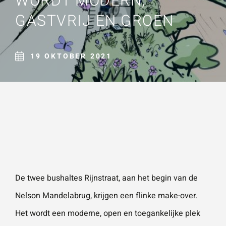
WORDT MODERN,
Naam
*
GASTVRIJ EN GROEN
ZOEKEN
Gebruik het
contactform
ulier voor je
19 OKTOBER 2021
E-mailadres
*
vragen en
opmerkingen
. Doorgaans
Telefoonnummer
reageren wij
binnen 24
uur. Voor
sneller
Vraag of opmerking
*
contact kun
De twee bushaltes Rijnstraat, aan het begin van de
je altijd bellen
Nelson Mandelabrug, krijgen een flinke make-over.
met één van
Het wordt een moderne, open en toegankelijke plek
onze