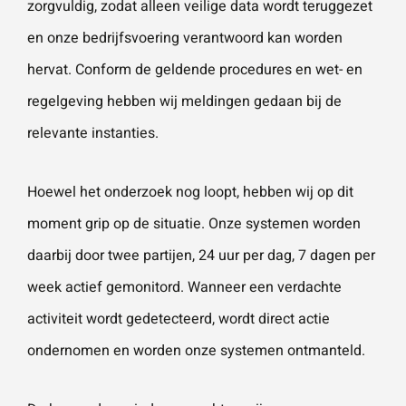
zorgvuldig, zodat alleen veilige data wordt teruggezet
en onze bedrijfsvoering verantwoord kan worden
Wat is 5 + 5?
*
hervat. Conform de geldende procedures en wet- en
regelgeving hebben wij meldingen gedaan bij de
relevante instanties.
Hoewel het onderzoek nog loopt, hebben wij op dit
VERSTU
UR JE
AANVRA
moment grip op de situatie. Onze systemen worden
AG
daarbij door twee partijen, 24 uur per dag, 7 dagen per
week actief gemonitord. Wanneer een verdachte
activiteit wordt gedetecteerd, wordt direct actie
ondernomen en worden onze systemen ontmanteld.