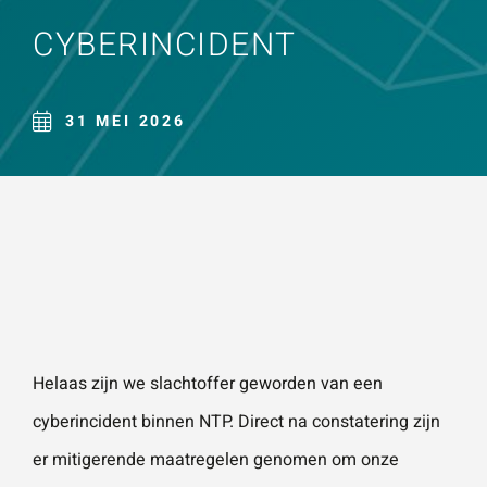
Naam
*
CYBERINCIDENT
ZOEKEN
Gebruik het
contactform
ulier voor je
31 MEI 2026
E-mailadres
*
vragen en
opmerkingen
. Doorgaans
Telefoonnummer
reageren wij
binnen 24
uur. Voor
sneller
Vraag of opmerking
*
contact kun
Helaas zijn we slachtoffer geworden van een
je altijd bellen
cyberincident binnen NTP. Direct na constatering zijn
met één van
er mitigerende maatregelen genomen om onze
onze