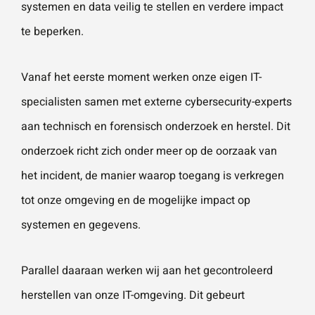
systemen en data veilig te stellen en verdere impact
vestigingen.
Wat is 5 + 5?
*
te beperken.
Naam
*
Vanaf het eerste moment werken onze eigen IT-
specialisten samen met externe cybersecurity-experts
VERSTUUR JE AANVRAAG
E-mailadres
*
aan technisch en forensisch onderzoek en herstel. Dit
onderzoek richt zich onder meer op de oorzaak van
het incident, de manier waarop toegang is verkregen
Telefoonnummer
tot onze omgeving en de mogelijke impact op
systemen en gegevens.
Vraag of opmerking
*
Parallel daaraan werken wij aan het gecontroleerd
herstellen van onze IT-omgeving. Dit gebeurt