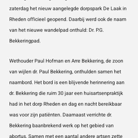
vestigingen.
Wat is 5 + 5?
*
zaterdag het nieuw aangelegde dorpspark De Laak in
Rheden officieel geopend. Daarbij werd ook de naam
Naam
*
van het nieuwe wandelpad onthuld: Dr. P.G.
Bekkeringpad.
VERSTUUR JE AANVRAAG
E-mailadres
*
Wethouder Paul Hofman en Arre Bekkering, de zoon
van wijlen dr. Paul Bekkering, onthulden samen het
naambord. Het bord is een blijvende herinnering aan
Telefoonnummer
dr. Bekkering die ruim 30 jaar een huisartsenpraktijk
had in het dorp Rheden en dag en nacht bereikbaar
was voor zijn patiënten. Daarnaast verrichte dr.
Vraag of opmerking
*
Bekkering baanbrekend werk op het gebied van
abortus. Samen met een aantal andere artsen zette