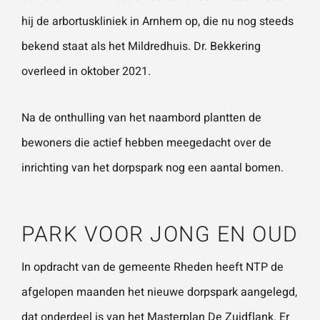
hij de arbortuskliniek in Arnhem op, die nu nog steeds
bekend staat als het Mildredhuis. Dr. Bekkering
Wat is 5 + 5?
*
overleed in oktober 2021.
Na de onthulling van het naambord plantten de
bewoners die actief hebben meegedacht over de
VERSTU
UR JE
inrichting van het dorpspark nog een aantal bomen.
AANVRA
AG
PARK VOOR JONG EN OUD
In opdracht van de gemeente Rheden heeft NTP de
afgelopen maanden het nieuwe dorpspark aangelegd,
dat onderdeel is van het Masterplan De Zuidflank. Er