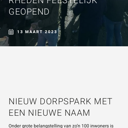
RHEDEN FEESTELIJK
Naam
*
GEOPEND
ZOEKEN
Gebruik het
contactform
ulier voor je
13 MAART 2023
E-mailadres
*
vragen en
opmerkingen
. Doorgaans
Telefoonnummer
reageren wij
binnen 24
uur. Voor
sneller
Vraag of opmerking
*
contact kun
NIEUW DORPSPARK MET
je altijd bellen
EEN NIEUWE NAAM
met één van
onze
Onder grote belangstelling van zo’n 100 inwoners is