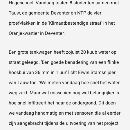
Hogeschool. Vandaag testen 8 studenten samen met
vestigingen.
Wat is 5 + 5?
*
Tauw, de gemeente Deventer en NTP de vier
proefvlakken in de ‘Klimaatbestendige straat’ in het
Naam
*
Oranjekwartier in Deventer.
VERSTUUR JE AANVRAAG
E-mailadres
*
Een grote tankwagen heeft zojuist 20 kuub water op
straat geleegd. ‘Een goede benadering van een flinke
hoosbui van 36 mm in 1 uur’ licht Erwin Stamsnijder
Telefoonnummer
van Tauw toe. ‘We meten vandaag hoe snel het water
weg zakt. Maar wat misschien nog wel belangrijker is:
hoe snel infiltreert het naar de ondergrond. Dit doen
Vraag of opmerking
*
we vandaag handmatig en met sensoren die al eerder
zijn aangebracht tijdens de uitvoering van het project.