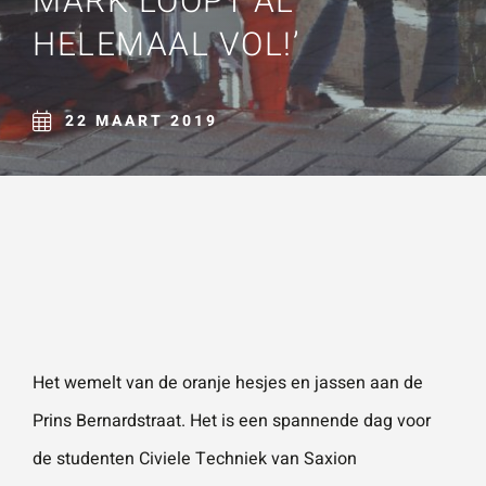
MARK LOOPT AL
Naam
*
HELEMAAL VOL!’
ZOEKEN
Gebruik het
contactform
ulier voor je
22 MAART 2019
E-mailadres
*
vragen en
opmerkingen
. Doorgaans
Telefoonnummer
reageren wij
binnen 24
uur. Voor
sneller
Vraag of opmerking
*
contact kun
Het wemelt van de oranje hesjes en jassen aan de
je altijd bellen
Prins Bernardstraat. Het is een spannende dag voor
met één van
de studenten Civiele Techniek van Saxion
onze