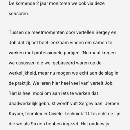
De komende 2 jaar monitoren we ook via deze
sensoren.
Wat is 5 + 5?
*
Tussen de meetmomenten door vertellen Sergey en
Job dat zij het heel leerzaam vinden om samen te
werken met professionele partijen. ‘Normaal kregen
VERSTU
we casussen die wel gebaseerd waren op de
UR JE
AANVRA
werkelijkheid, maar nu mogen we echt aan de slag in
AG
de praktijk. We leren hier heel veel van’ vertelt Job.
‘Het is heel mooi om aan iets te werken dat
daadwerkelijk gebruikt wordt’ vult Sergey aan. Jeroen
Kuyper, teamleider Civiele Techniek: ‘Dit is echt de lijn
die we als Saxion hebben ingezet. Het onderwijs