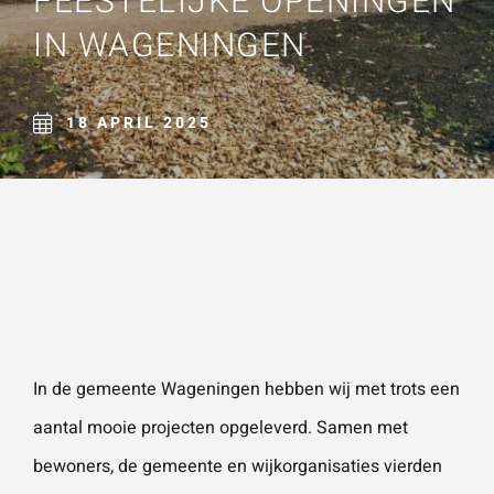
FEESTELIJKE OPENINGEN
Naam
*
IN WAGENINGEN
ZOEKEN
Gebruik het
contactform
ulier voor je
18 APRIL 2025
E-mailadres
*
vragen en
opmerkingen
. Doorgaans
Telefoonnummer
reageren wij
binnen 24
uur. Voor
sneller
Vraag of opmerking
*
contact kun
In de
gemeente Wageningen
hebben wij met trots een
je altijd bellen
aantal mooie projecten opgeleverd. Samen met
met één van
bewoners, de gemeente en wijkorganisaties vierden
onze