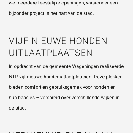
we meerdere feestelijke openingen, waaronder een
vestigingen.
Wat is 5 + 5?
*
bijzonder project in het hart van de stad.
Naam
*
VIJF NIEUWE HONDEN
VERSTUUR JE AANVRAAG
UITLAATPLAATSEN
E-mailadres
*
In opdracht van de gemeente Wageningen realiseerde
NTP vijf nieuwe hondenuitlaatplaatsen. Deze plekken
Telefoonnummer
bieden comfort en gebruiksgemak voor honden én
hun baasjes – verspreid over verschillende wijken in
de stad.
Vraag of opmerking
*