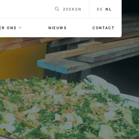
DE
NL
ZOEKEN
ER ONS
NIEUWS
CONTACT
EEN
Naam
*
F
ING
E-mailadres
*
 voor je
orgaans
Telefoonnummer
Voor
bellen met