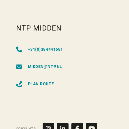
NTP MIDDEN
+31(0)384441681
MIDDEN@NTP.NL
PLAN ROUTE
©2026 NTP