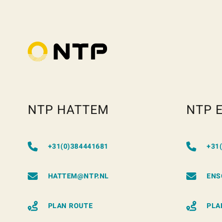
NTP HATTEM
NTP 
+31(0)384441681
+31
HATTEM@NTP.NL
ENS
PLAN ROUTE
PLA