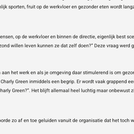
ijk sporten, fruit op de werkvloer en gezonder eten wordt l
e mensen, op de werkvloer en binnen de directie, eigenlijk best 
ond willen leven kunnen ze dat zelf doen?” Deze vraag werd ge
en aan het werk en als je omgeving daar stimulerend is om gezon
is Charly Green inmiddels een begrip. Er wordt vaak grappend 
harly Green?”. Het blijft allemaal heel luchtig maar onbewust z
oorde zo af en toe geluiden vanuit de organisatie dat het toch