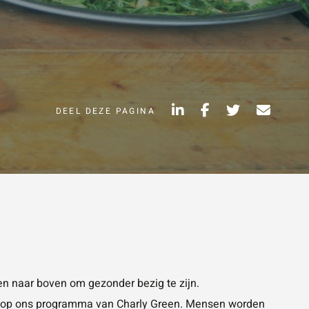
Vraag of opmerking
*
DEEL DEZE PAGINA
Wat is 5 + 5?
*
VERSTUUR JE
AANVRAAG
NVRAAG
en naar boven om gezonder bezig te zijn.
erd op ons programma van Charly Green. Mensen worden