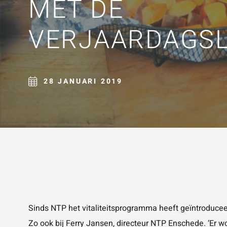
MET DE
ZOE
VERJAARDAGS
28 JANUARI 2019
Sinds NTP het vitaliteitsprogramma heeft geïntroducee
Zo ook bij Ferry Jansen, directeur NTP Enschede. ‘Er