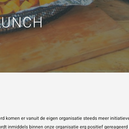
KEN
Vraag of opmerking
*
LUNCH
Wat is 5 + 5?
*
VERSTUUR JE AA
rd komen er vanuit de eigen organisatie steeds meer initiatiev
 wordt inmiddels binnen onze organisatie erg positief gereage