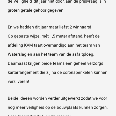
de Veiligheid’ dit jaar niet door, aan de prijsvraag is in
vestigingen.
Wat is 5 + 5?
*
groten getale gehoor gegeven!
Naam
*
En we hadden dit jaar maar liefst 2 winnaars!
Op gepaste wijze, mét 1,5 meter afstand, heeft de
VERSTUUR JE AANVRAAG
afdeling KAM taart overhandigd aan het team van
E-mailadres
*
Waterslag en aan het team van de asfaltploeg.
Daarnaast krijgen beide teams een geheel verzorgd
Telefoonnummer
kartarrangement die zij na de coronaperikelen kunnen
verzilveren!
Vraag of opmerking
*
Beide ideeën worden verder uitgewerkt zodat we voor
nog meer veiligheid op de bouwplaats kunnen zorgen.