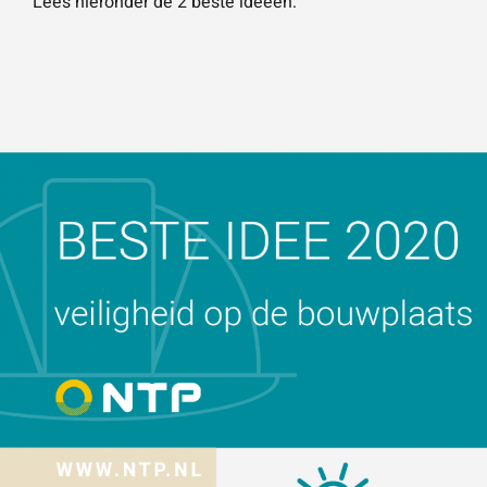
Lees hieronder de 2 beste ideeën:
Wat is 5 + 5?
*
VERSTU
UR JE
AANVRA
AG