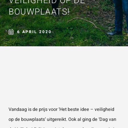
VEILIGHEID OP DE
Naam
*
BOUWPLAATS!
ZOEKEN
Gebruik het
contactform
ulier voor je
6 APRIL 2020
E-mailadres
*
vragen en
opmerkingen
. Doorgaans
Telefoonnummer
reageren wij
binnen 24
uur. Voor
sneller
Vraag of opmerking
*
contact kun
je altijd bellen
Vandaag is de prijs voor ‘Het beste idee – veiligheid
met één van
op de bouwplaats’ uitgereikt. Ook al ging de ‘Dag van
onze