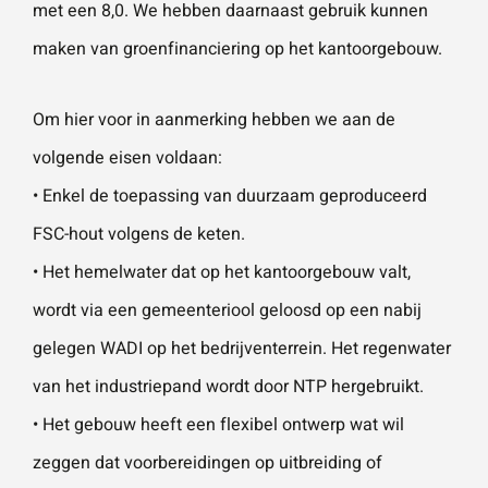
met een 8,0. We hebben daarnaast gebruik kunnen
vestigingen.
Wat is 5 + 5?
*
maken van groenfinanciering op het kantoorgebouw.
Naam
*
Om hier voor in aanmerking hebben we aan de
volgende eisen voldaan:
VERSTUUR JE AANVRAAG
E-mailadres
*
• Enkel de toepassing van duurzaam geproduceerd
FSC-hout volgens de keten.
• Het hemelwater dat op het kantoorgebouw valt,
Telefoonnummer
wordt via een gemeenteriool geloosd op een nabij
gelegen WADI op het bedrijventerrein. Het regenwater
van het industriepand wordt door NTP hergebruikt.
Vraag of opmerking
*
• Het gebouw heeft een flexibel ontwerp wat wil
zeggen dat voorbereidingen op uitbreiding of