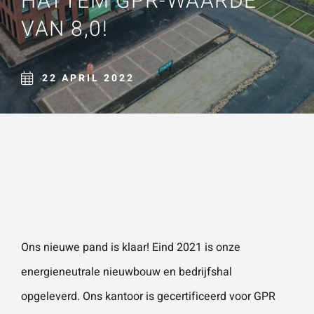
HATTEM GPR-WAARDE
Naam
*
VAN 8,0!
ZOEKEN
Gebruik het
contactform
ulier voor je
22 APRIL 2022
E-mailadres
*
vragen en
opmerkingen
. Doorgaans
Telefoonnummer
reageren wij
binnen 24
uur. Voor
sneller
Vraag of opmerking
*
contact kun
Ons nieuwe pand is klaar! Eind 2021 is onze
je altijd bellen
energieneutrale nieuwbouw en bedrijfshal
met één van
opgeleverd. Ons kantoor is gecertificeerd voor GPR
onze