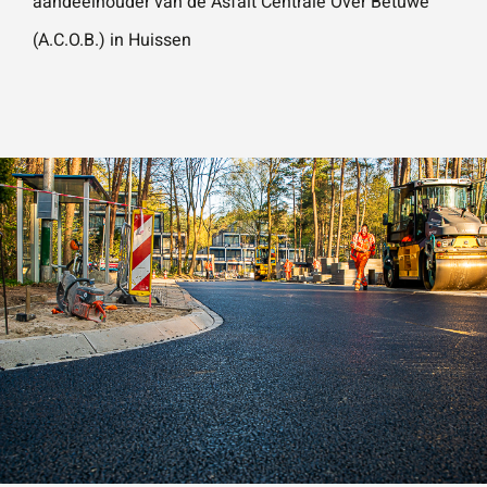
aandeelhouder van de Asfalt Centrale Over Betuwe
(A.C.O.B.) in Huissen
Wat is 5 + 5?
*
VERSTU
UR JE
AANVRA
AG