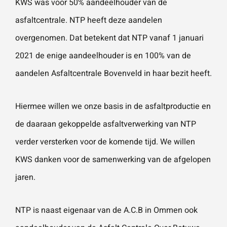
KWS was voor 50% aandeelhouder van de
vestigingen.
Wat is 5 + 5?
*
asfaltcentrale. NTP heeft deze aandelen
overgenomen. Dat betekent dat NTP vanaf 1 januari
Naam
*
2021 de enige aandeelhouder is en 100% van de
aandelen Asfaltcentrale Bovenveld in haar bezit heeft.
VERSTUUR JE AANVRAAG
E-mailadres
*
Hiermee willen we onze basis in de asfaltproductie en
de daaraan gekoppelde asfaltverwerking van NTP
Telefoonnummer
verder versterken voor de komende tijd. We willen
KWS danken voor de samenwerking van de afgelopen
jaren.
Vraag of opmerking
*
NTP is naast eigenaar van de A.C.B in Ommen ook