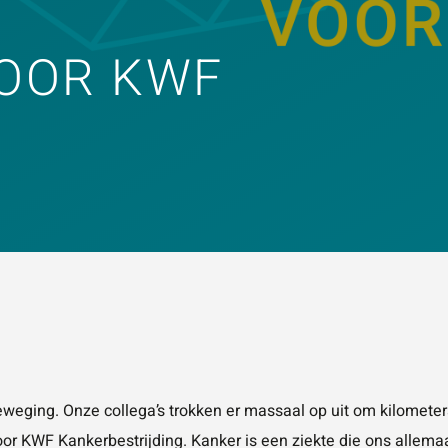
KEN
Vraag of opmerking
*
VOOR KWF
Wat is 5 + 5?
*
VERSTUUR JE AA
eweging. Onze collega’s trokken er massaal op uit om kilomete
oor
KWF Kankerbestrijding
. Kanker is een ziekte die ons allema