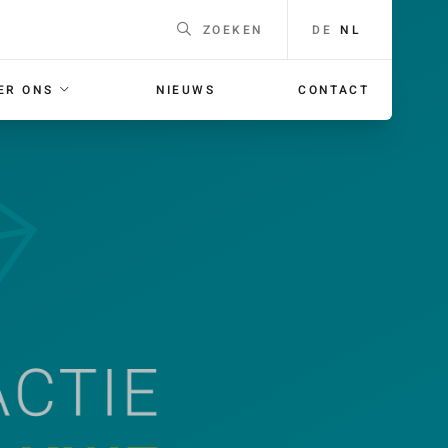
DE
NL
ZOEKEN
ER ONS
NIEUWS
CONTACT
EEN
Naam
*
F
ING
E-mailadres
*
 voor je
orgaans
Telefoonnummer
Voor
bellen met