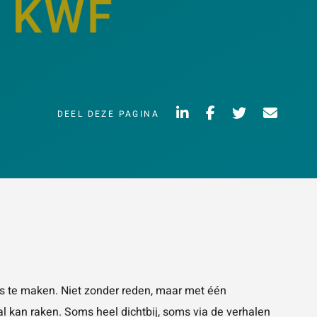
Vraag of opmerking
*
DEEL DEZE PAGINA
Wat is 5 + 5?
*
VERSTUUR JE
AANVRAAG
NVRAAG
rs te maken. Niet zonder reden, maar met één
al kan raken. Soms heel dichtbij, soms via de verhalen