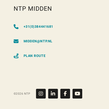
NTP MIDDEN
+31(0)384441681
MIDDEN@NTP.NL
PLAN ROUTE
©2026 NTP