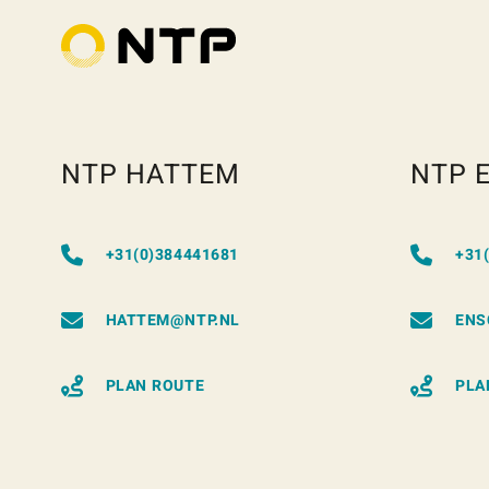
NTP HATTEM
NTP 
+31(0)384441681
+31
HATTEM@NTP.NL
ENS
PLAN ROUTE
PLA