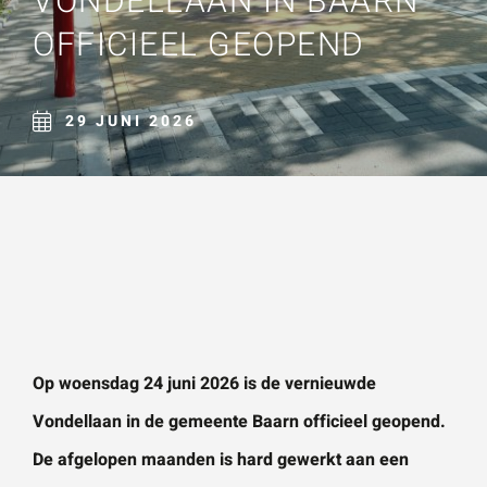
VONDELLAAN IN BAARN
Naam
*
OFFICIEEL GEOPEND
ZOEKEN
Gebruik het
contactform
ulier voor je
29 JUNI 2026
E-mailadres
*
vragen en
opmerkingen
. Doorgaans
Telefoonnummer
reageren wij
binnen 24
uur. Voor
sneller
Vraag of opmerking
*
contact kun
Op woensdag 24 juni 2026 is de vernieuwde
je altijd bellen
Vondellaan in de
gemeente Baarn
officieel geopend.
met één van
De afgelopen maanden is hard gewerkt aan een
onze