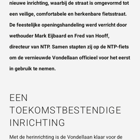
nieuwe inrichting, waarbij de straat is omgevormd tot
vestigingen.
Wat is 5 + 5?
*
een veilige, comfortabele en herkenbare fietsstraat.
De feestelijke openingshandeling werd verricht door
Naam
*
wethouder Mark Eijbaard en Fred van Hooff,
VERSTUUR JE AANVRAAG
directeur van NTP. Samen stapten zij op de NTP-fiets
E-mailadres
*
om de vernieuwde Vondellaan officieel voor het eerst
in gebruik te nemen.
Telefoonnummer
EEN
TOEKOMSTBESTENDIGE
Vraag of opmerking
*
INRICHTING
Met de herinrichting is de Vondellaan klaar voor de