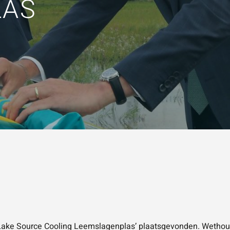
LAS
KEN
Vraag of opmerking
*
Wat is 5 + 5?
*
VERSTUUR JE AA
 ‘Lake Source Cooling Leemslagenplas’ plaatsgevonden. Weth