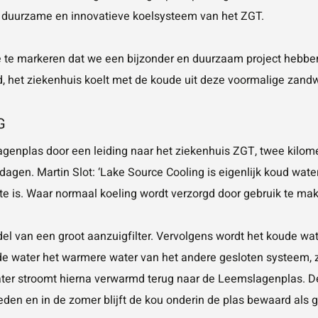
t duurzame en innovatieve koelsysteem van het ZGT.
ie te markeren dat we een bijzonder en duurzaam project hebben
reed, het ziekenhuis koelt met de koude uit deze voormalige zand
G
agenplas door een leiding naar het ziekenhuis ZGT, twee kilom
agen. Martin Slot: ‘Lake Source Cooling is eigenlijk koud wat
e is. Waar normaal koeling wordt verzorgd door gebruik te make
el van een groot aanzuigfilter. Vervolgens wordt het koude wat
e water het warmere water van het andere gesloten systeem, z
ter stroomt hierna verwarmd terug naar de Leemslagenplas. De 
en en in de zomer blijft de kou onderin de plas bewaard als 