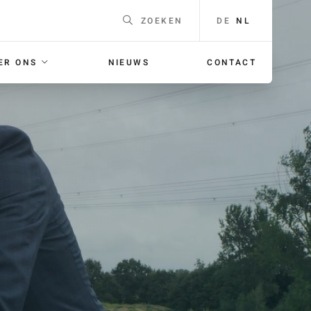
DE
NL
ZOEKEN
ER ONS
NIEUWS
CONTACT
EEN
Naam
*
F
ING
E-mailadres
*
 voor je
orgaans
Telefoonnummer
Voor
bellen met