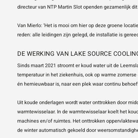
directeur van NTP Martin Slot openden gezamenlijk di
Van Mierlo: ‘Het is mooi om hier op deze groene locat
reden: alle leidingen zijn gelegd, de installatie is ge
DE WERKING VAN LAKE SOURCE COOLIN
Sinds maart 2021 stroomt er koud water uit de Leemsl
temperatuur in het ziekenhuis, ook op warme zomerse d
én hernieuwbaar is, naar een plek waar continu behoeft
Uit koude onderlagen wordt water onttrokken door midd
warmtewisselaar. In de warmtewisselaar koelt het koud
machines en/of ruimtes. Het onttrokken oppervlaktewa
de winter automatisch gekoeld door weersomstandighed