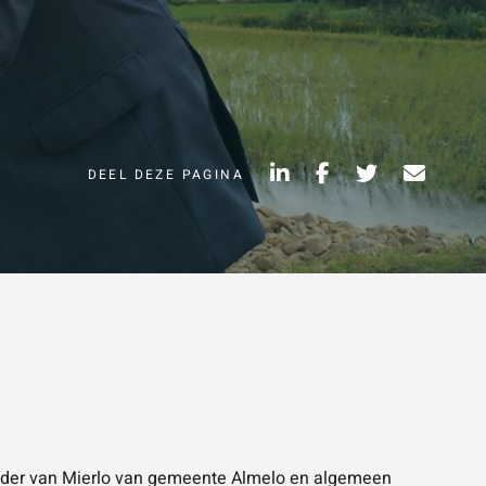
Vraag of opmerking
*
DEEL DEZE PAGINA
Wat is 5 + 5?
*
VERSTUUR JE
AANVRAAG
NVRAAG
ouder van Mierlo van gemeente Almelo en algemeen