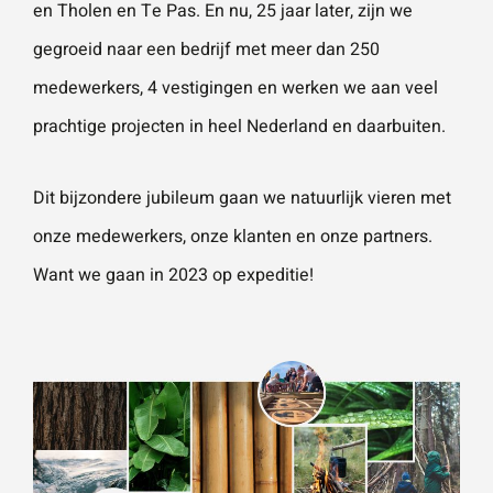
en Tholen en Te Pas. En nu, 25 jaar later, zijn we
vestigingen.
Wat is 5 + 5?
*
gegroeid naar een bedrijf met meer dan 250
medewerkers, 4 vestigingen en werken we aan veel
Naam
*
prachtige projecten in heel Nederland en daarbuiten.
VERSTUUR JE AANVRAAG
E-mailadres
*
Dit bijzondere jubileum gaan we natuurlijk vieren met
onze medewerkers, onze klanten en onze partners.
Want we gaan in 2023 op expeditie!
Telefoonnummer
Vraag of opmerking
*