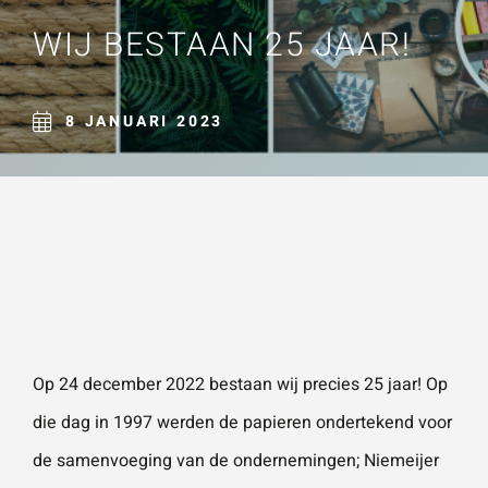
Naam
*
WIJ BESTAAN 25 JAAR!
ZOEKEN
Gebruik het
contactform
ulier voor je
8 JANUARI 2023
E-mailadres
*
vragen en
opmerkingen
. Doorgaans
Telefoonnummer
reageren wij
binnen 24
uur. Voor
sneller
Vraag of opmerking
*
contact kun
Op 24 december 2022 bestaan wij precies 25 jaar! Op
je altijd bellen
die dag in 1997 werden de papieren ondertekend voor
met één van
de samenvoeging van de ondernemingen; Niemeijer
onze