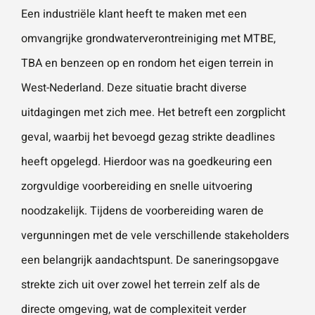
Een industriële klant heeft te maken met een
omvangrijke grondwaterverontreiniging met MTBE,
Wat is 5 + 5?
*
TBA en benzeen op en rondom het eigen terrein in
West-Nederland. Deze situatie bracht diverse
uitdagingen met zich mee. Het betreft een zorgplicht
geval, waarbij het bevoegd gezag strikte deadlines
VERSTU
heeft opgelegd. Hierdoor was na goedkeuring een
UR JE
AANVRA
AG
zorgvuldige voorbereiding en snelle uitvoering
noodzakelijk. Tijdens de voorbereiding waren de
vergunningen met de vele verschillende stakeholders
een belangrijk aandachtspunt. De saneringsopgave
strekte zich uit over zowel het terrein zelf als de
directe omgeving, wat de complexiteit verder