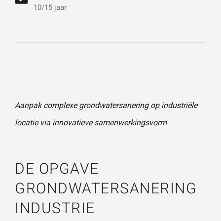
vestigingen.
Wat is 5 + 5?
*
10/15 jaar
Naam
*
VERSTUUR JE AANVRAAG
E-mailadres
*
Aanpak complexe grondwatersanering op industriële
locatie via innovatieve samenwerkingsvorm
Telefoonnummer
DE OPGAVE
GRONDWATERSANERING
Vraag of opmerking
*
INDUSTRIE