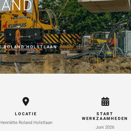
LAND
KEN
Vraag of opmerking
*
E ROLAND HOLSTLAAN
Wat is 5 + 5?
*
VERSTUUR JE AA
LOCATIE
START
WERKZAAMHEDEN
Henriëtte Roland Holstlaan
Juni 2026