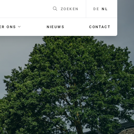
DE
NL
ZOEKEN
ER ONS
NIEUWS
CONTACT
EEN
Naam
*
F
ING
E-mailadres
*
 voor je
orgaans
Telefoonnummer
Voor
bellen met