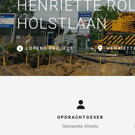
HENRIËTTE RO
ZOE
HOLSTLAAN
LOPEND PROJECT
HENRIËTT
OPDRACHTGEVER
Gemeente Almelo