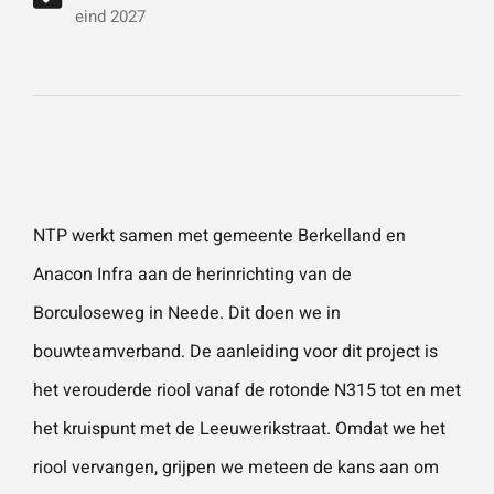
vestigingen.
Wat is 5 + 5?
*
eind 2027
Naam
*
VERSTUUR JE AANVRAAG
E-mailadres
*
NTP werkt samen met
gemeente Berkelland
en
Anacon Infra
aan de herinrichting van de
Telefoonnummer
Borculoseweg in Neede. Dit doen we in
bouwteamverband. De aanleiding voor dit project is
het verouderde riool vanaf de rotonde N315 tot en met
Vraag of opmerking
*
het kruispunt met de Leeuwerikstraat. Omdat we het
riool vervangen, grijpen we meteen de kans aan om