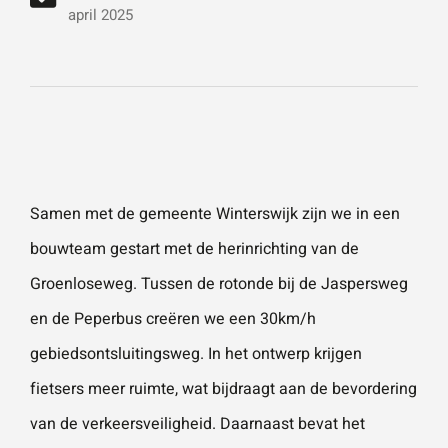
vestigingen.
Wat is 5 + 5?
*
april 2025
Naam
*
VERSTUUR JE AANVRAAG
E-mailadres
*
Samen met de
gemeente Winterswijk
zijn we in een
bouwteam gestart met de herinrichting van de
Telefoonnummer
Groenloseweg. Tussen de rotonde bij de Jaspersweg
en de Peperbus creëren we een 30km/h
gebiedsontsluitingsweg. In het ontwerp krijgen
Vraag of opmerking
*
fietsers meer ruimte, wat bijdraagt aan de bevordering
van de verkeersveiligheid. Daarnaast bevat het