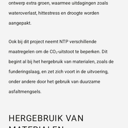
ontwerp extra groen, waarmee uitdagingen zoals
wateroverlast, hittestress en droogte worden
Wat is 5 + 5?
*
aangepakt.
Ook bij dit project neemt NTP verschillende
maatregelen om de CO₂-uitstoot te beperken. Dit
begint al bij het hergebruik van materialen, zoals de
VERSTU
UR JE
AANVRA
funderingslaag, en zet zich voort in de uitvoering,
AG
onder andere door het gebruik van duurzame
asfaltmengsels.
HERGEBRUIK VAN