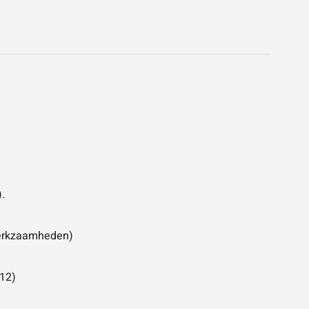
.
werkzaamheden)
 12)