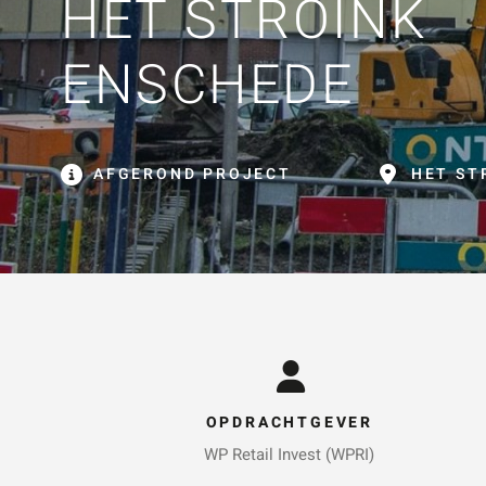
HET STROINK
ZOE
ENSCHEDE
AFGEROND PROJECT
HET ST
OPDRACHTGEVER
WP Retail Invest (WPRI)