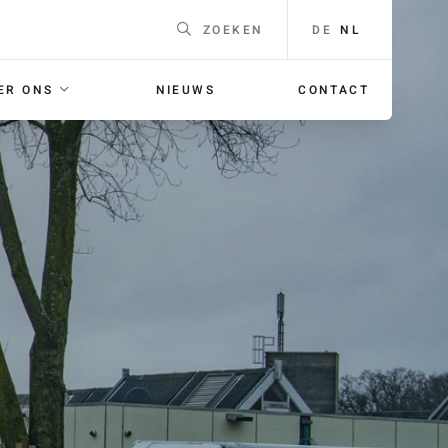
DE
NL
ZOEKEN
ER ONS
NIEUWS
CONTACT
EEN
Naam
*
F
ING
E-mailadres
*
 voor je
orgaans
Telefoonnummer
Voor
bellen met