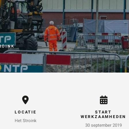
KEN
Vraag of opmerking
*
ROINK
Wat is 5 + 5?
*
VERSTUUR JE AA
LOCATIE
START
WERKZAAMHEDEN
Het Stroink
30 september 2019