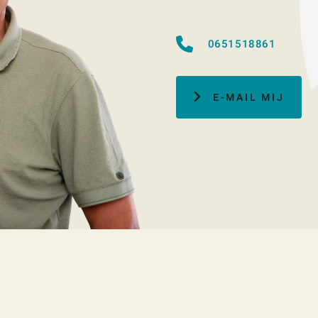
0651518861
E-MAIL MIJ