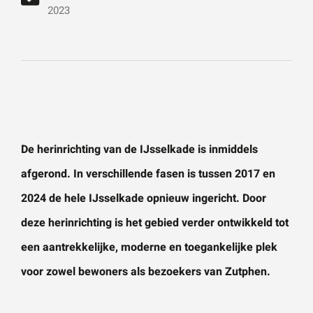
vestigingen.
Wat is 5 + 5?
*
2023
Naam
*
VERSTUUR JE AANVRAAG
E-mailadres
*
De herinrichting van de IJsselkade is inmiddels
afgerond. In verschillende fasen is tussen 2017 en
Telefoonnummer
2024 de hele IJsselkade opnieuw ingericht. Door
deze herinrichting is het gebied verder ontwikkeld tot
een aantrekkelijke, moderne en toegankelijke plek
Vraag of opmerking
*
voor zowel bewoners als bezoekers van
Zutphen
.