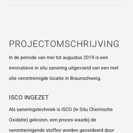
vestigingen.
Wat is 5 + 5?
*
Naam
*
PROJECTOMSCHRIJVING
VERSTUUR JE AANVRAAG
E-mailadres
*
In de periode van mei tot augustus 2019 is een
innovatieve
in situ sanering
uitgevoerd van een met
olie verontreinigde locatie in Braunschweig.
Telefoonnummer
ISCO INGEZET
Als saneringstechniek is ISCO (In Situ Chemische
Vraag of opmerking
*
Oxidatie) gekozen, een proces waarbij de
verontreinigende stoffen worden geoxideerd door