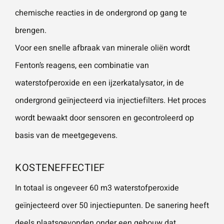
chemische reacties in de ondergrond op gang te
brengen.
Wat is 5 + 5?
*
Voor een snelle afbraak van minerale oliën wordt
Fenton’s reagens, een combinatie van
waterstofperoxide en een ijzerkatalysator, in de
ondergrond geïnjecteerd via injectiefilters. Het proces
VERSTU
UR JE
wordt bewaakt door sensoren en gecontroleerd op
AANVRA
AG
basis van de meetgegevens.
KOSTENEFFECTIEF
In totaal is ongeveer 60 m3 waterstofperoxide
geïnjecteerd over 50 injectiepunten. De sanering heeft
deels plaatsgevonden onder een gebouw dat