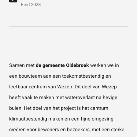
vestigingen.
Wat is 5 + 5?
*
Eind 2028
Naam
*
VERSTUUR JE AANVRAAG
E-mailadres
*
Samen met
de gemeente Oldebroek
werken we in
een bouwteam aan een toekomstbestendig en
Telefoonnummer
leefbaar centrum van Wezep. Dit deel van Wezep
heeft vaak te maken met wateroverlast na hevige
buien. Het doel van het project is het centrum
Vraag of opmerking
*
klimaatbestendig maken en een fijne omgeving
creëren voor bewoners en bezoekers, met een sterke