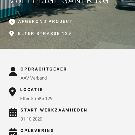
VOLLEDIGE SANERING
Naam
*
ZOEKEN
Gebruik het
contactform
AFGEROND PROJECT
ulier voor je
ELTER STRASSE 129
E-mailadres
*
vragen en
opmerkingen
. Doorgaans
Telefoonnummer
reageren wij
OPDRACHTGEVER
binnen 24
AAV-Verband
uur. Voor
LOCATIE
sneller
Vraag of opmerking
*
Elter Straße 129
contact kun
START WERKZAAMHEDEN
je altijd bellen
01-10-2020
met één van
onze
OPLEVERING