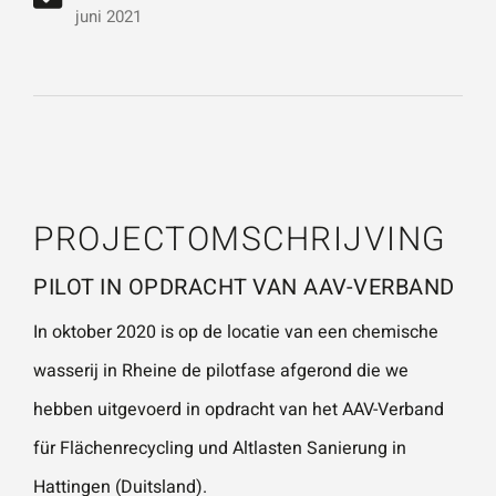
vestigingen.
Wat is 5 + 5?
*
juni 2021
Naam
*
VERSTUUR JE AANVRAAG
E-mailadres
*
PROJECTOMSCHRIJVING
PILOT IN OPDRACHT VAN AAV-VERBAND
Telefoonnummer
In oktober 2020 is op de locatie van een chemische
wasserij in Rheine de pilotfase afgerond die we
hebben uitgevoerd in opdracht van het AAV-Verband
Vraag of opmerking
*
für Flächenrecycling und Altlasten Sanierung in
Hattingen (Duitsland).