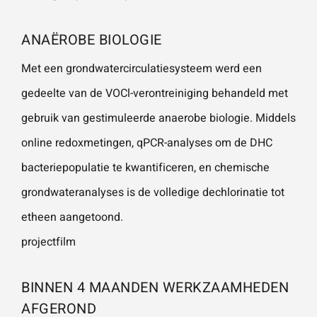
ANAËROBE BIOLOGIE
Wat is 5 + 5?
*
Met een grondwatercirculatiesysteem werd een
gedeelte van de VOCl-verontreiniging behandeld met
gebruik van gestimuleerde anaerobe biologie. Middels
online redoxmetingen, qPCR-analyses om de DHC
VERSTU
UR JE
bacteriepopulatie te kwantificeren, en chemische
AANVRA
AG
grondwateranalyses is de volledige dechlorinatie tot
etheen aangetoond.
projectfilm
BINNEN 4 MAANDEN WERKZAAMHEDEN
AFGEROND