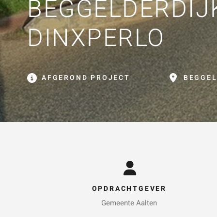
BEGGELDERDIJ
ZOE
DINXPERLO
AFGEROND PROJECT
BEGGEL
OPDRACHTGEVER
Gemeente Aalten