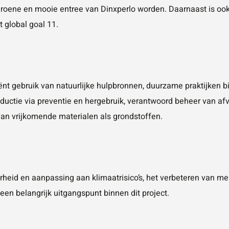
, groene en mooie entree van Dinxperlo worden. Daarnaast is oo
 global goal 11.
iënt gebruik van natuurlijke hulpbronnen, duurzame praktijken 
oductie via preventie en hergebruik, verantwoord beheer van afv
n van vrijkomende materialen als grondstoffen.
heid en aanpassing aan klimaatrisico’s, het verbeteren van men
een belangrijk uitgangspunt binnen dit project.