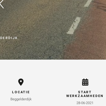
K
KEN
Vraag of opmerking
*
DERDIJK
Wat is 5 + 5?
*
VERSTUUR JE AA
LOCATIE
START
WERKZAAMHEDEN
Beggelderdijk
28-06-2021