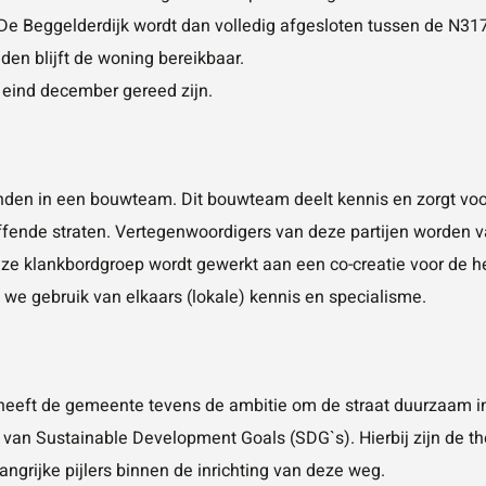
e Beggelderdijk wordt dan volledig afgesloten tussen de N31
en blijft de woning bereikbaar.
eind december gereed zijn.
en in een bouwteam. Dit bouwteam deelt kennis en zorgt voor 
ende straten. Vertegenwoordigers van deze partijen worden va
e klankbordgroep wordt gewerkt aan een co-creatie voor de her
n we gebruik van elkaars (lokale) kennis en specialisme.
 heeft de gemeente tevens de ambitie om de straat duurzaam i
 van Sustainable Development Goals (SDG`s). Hierbij zijn de t
angrijke pijlers binnen de inrichting van deze weg.