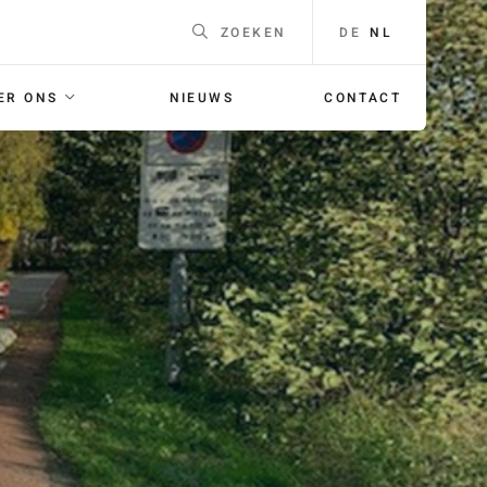
DE
NL
ZOEKEN
ER ONS
NIEUWS
CONTACT
EEN
Naam
*
F
ING
E-mailadres
*
 voor je
orgaans
Telefoonnummer
Voor
bellen met