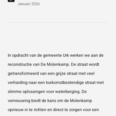
vestigingen.
Wat is 5 + 5?
*
Januari 2026
Naam
*
VERSTUUR JE AANVRAAG
E-mailadres
*
In opdracht van de gemeente Urk werken we aan de
reconstructie van De Molenkamp. De straat wordt
Telefoonnummer
getransformeerd van een grijze straat met veel
verharding naar een toekomstbestendige straat met
slimme oplossingen voor waterberging. De
Vraag of opmerking
*
vernieuwing biedt de kans om de Molenkamp
opnieuw in te richten en direct te zorgen voor een